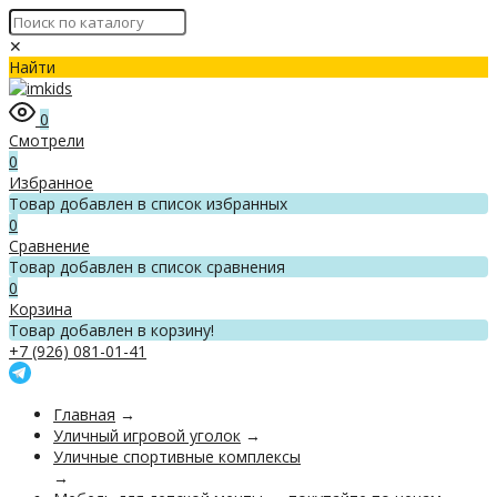
✕
Найти
0
Смотрели
0
Избранное
Товар добавлен в список избранных
0
Сравнение
Товар добавлен в список сравнения
0
Корзина
Товар добавлен в корзину!
+7 (926) 081-01-41
Главная
→
Уличный игровой уголок
→
Уличные спортивные комплексы
→