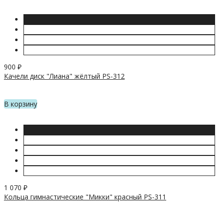
900
₽
Качели диск "Лиана" жёлтый PS-312
В корзину
1 070
₽
Кольца гимнастические "Микки" красный PS-311