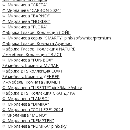
Ф. Мирлачева "GRETA"
Ф.Мирлачева "CARBON-2024"
Ф. Мирлачева "BARNEY"
Ф. Мирлачева "NORDIC"
Ф. Мирлачева "FLORA"
Фабрика Глазов. Коллекция ЛОЙС
Ф. Мирлачева серия "SMARTY" pink/soft/white/premium
Фабрика Глазов. Комната Аурелио
Фабрика Глазов. Коллекция NATURE
Ижмебель. Коллекция ТВИСТ
Ф. Мирлачева "FUN-BOX"
SV мебель. Комната МИЛАН
Фабрика BTS коллекция СОФТ
SV мебель. Комната ДЕНВЕР
Ижмебель. Комната ЛЮМЕН
Ф. Мирлачева "LIBERTY" pink/black/white
Фабрика BTS. Коллекция СКАНДИКА
Ф. Мирлачева "LAMBO"
Ф. Мирлачева "DIMIKA"
Ф. Мирлачева "COLLEGE" 2024
Ф.Мирлачева "MONO"
Ф. Мирлачева "KEMPTEN"
Ф. Мирлачева "RUMIKA" pink/sky