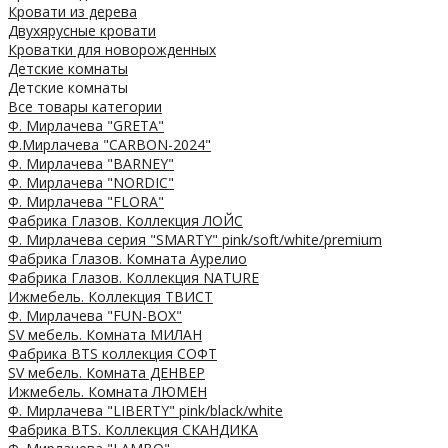
Кровати из дерева
Двухярусные кровати
Кроватки для новорожденных
Детские комнаты
Детские комнаты
Все товары категории
Ф. Мирлачева "GRETA"
Ф.Мирлачева "CARBON-2024"
Ф. Мирлачева "BARNEY"
Ф. Мирлачева "NORDIC"
Ф. Мирлачева "FLORA"
Фабрика Глазов. Коллекция ЛОЙС
Ф. Мирлачева серия "SMARTY" pink/soft/white/premium
Фабрика Глазов. Комната Аурелио
Фабрика Глазов. Коллекция NATURE
Ижмебель. Коллекция ТВИСТ
Ф. Мирлачева "FUN-BOX"
SV мебель. Комната МИЛАН
Фабрика BTS коллекция СОФТ
SV мебель. Комната ДЕНВЕР
Ижмебель. Комната ЛЮМЕН
Ф. Мирлачева "LIBERTY" pink/black/white
Фабрика BTS. Коллекция СКАНДИКА