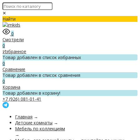
✕
Найти
0
Смотрели
0
Избранное
Товар добавлен в список избранных
0
Сравнение
Товар добавлен в список сравнения
0
Корзина
Товар добавлен в корзину!
+7 (926) 081-01-41
Главная
→
Детские комнаты
→
Мебель по коллекциям
→