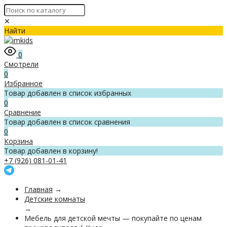
✕
Найти
0
Смотрели
0
Избранное
Товар добавлен в список избранных
0
Сравнение
Товар добавлен в список сравнения
0
Корзина
Товар добавлен в корзину!
+7 (926) 081-01-41
Главная
→
Детские комнаты
→
Мебель для детской мечты — покупайте по ценам