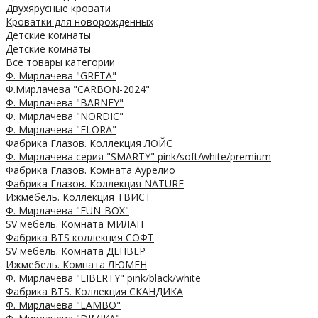
Двухярусные кровати
Кроватки для новорожденных
Детские комнаты
Детские комнаты
Все товары категории
Ф. Мирлачева "GRETA"
Ф.Мирлачева "CARBON-2024"
Ф. Мирлачева "BARNEY"
Ф. Мирлачева "NORDIC"
Ф. Мирлачева "FLORA"
Фабрика Глазов. Коллекция ЛОЙС
Ф. Мирлачева серия "SMARTY" pink/soft/white/premium
Фабрика Глазов. Комната Аурелио
Фабрика Глазов. Коллекция NATURE
Ижмебель. Коллекция ТВИСТ
Ф. Мирлачева "FUN-BOX"
SV мебель. Комната МИЛАН
Фабрика BTS коллекция СОФТ
SV мебель. Комната ДЕНВЕР
Ижмебель. Комната ЛЮМЕН
Ф. Мирлачева "LIBERTY" pink/black/white
Фабрика BTS. Коллекция СКАНДИКА
Ф. Мирлачева "LAMBO"