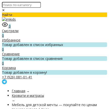
✕
Найти
0
Смотрели
0
Избранное
Товар добавлен в список избранных
0
Сравнение
Товар добавлен в список сравнения
0
Корзина
Товар добавлен в корзину!
+7 (926) 081-01-41
Главная
→
Кровати и матрасы
→
Мебель для детской мечты — покупайте по ценам