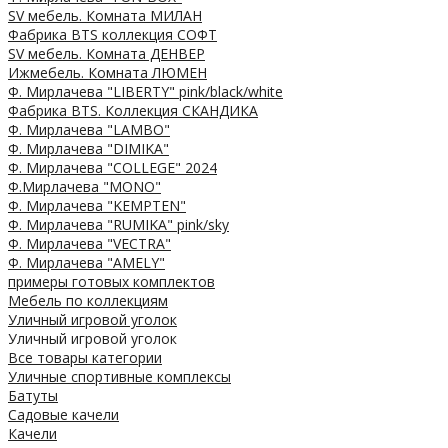
SV мебель. Комната МИЛАН
Фабрика BTS коллекция СОФТ
SV мебель. Комната ДЕНВЕР
Ижмебель. Комната ЛЮМЕН
Ф. Мирлачева "LIBERTY" pink/black/white
Фабрика BTS. Коллекция СКАНДИКА
Ф. Мирлачева "LAMBO"
Ф. Мирлачева "DIMIKA"
Ф. Мирлачева "COLLEGE" 2024
Ф.Мирлачева "MONO"
Ф. Мирлачева "KEMPTEN"
Ф. Мирлачева "RUMIKA" pink/sky
Ф. Мирлачева "VECTRA"
Ф. Мирлачева "AMELY"
примеры готовых комплектов
Мебель по коллекциям
Уличный игровой уголок
Уличный игровой уголок
Все товары категории
Уличные спортивные комплексы
Батуты
Садовые качели
Качели