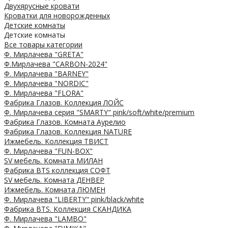
Двухярусные кровати
Кроватки для новорожденных
Детские комнаты
Детские комнаты
Все товары категории
Ф. Мирлачева "GRETA"
Ф.Мирлачева "CARBON-2024"
Ф. Мирлачева "BARNEY"
Ф. Мирлачева "NORDIC"
Ф. Мирлачева "FLORA"
Фабрика Глазов. Коллекция ЛОЙС
Ф. Мирлачева серия "SMARTY" pink/soft/white/premium
Фабрика Глазов. Комната Аурелио
Фабрика Глазов. Коллекция NATURE
Ижмебель. Коллекция ТВИСТ
Ф. Мирлачева "FUN-BOX"
SV мебель. Комната МИЛАН
Фабрика BTS коллекция СОФТ
SV мебель. Комната ДЕНВЕР
Ижмебель. Комната ЛЮМЕН
Ф. Мирлачева "LIBERTY" pink/black/white
Фабрика BTS. Коллекция СКАНДИКА
Ф. Мирлачева "LAMBO"