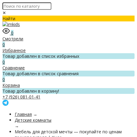
✕
Найти
0
Смотрели
0
Избранное
Товар добавлен в список избранных
0
Сравнение
Товар добавлен в список сравнения
0
Корзина
Товар добавлен в корзину!
+7 (926) 081-01-41
Главная
→
Детские комнаты
→
Мебель для детской мечты — покупайте по ценам