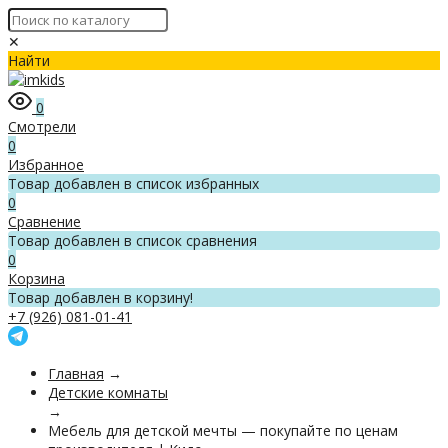
✕
Найти
0
Смотрели
0
Избранное
Товар добавлен в список избранных
0
Сравнение
Товар добавлен в список сравнения
0
Корзина
Товар добавлен в корзину!
+7 (926) 081-01-41
Главная
→
Детские комнаты
→
Мебель для детской мечты — покупайте по ценам