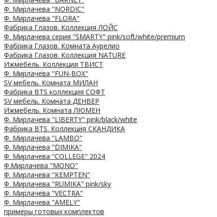
Ф. Мирлачева "NORDIC"
Ф. Мирлачева "FLORA"
Фабрика Глазов. Коллекция ЛОЙС
Ф. Мирлачева серия "SMARTY" pink/soft/white/premium
Фабрика Глазов. Комната Аурелио
Фабрика Глазов. Коллекция NATURE
Ижмебель. Коллекция ТВИСТ
Ф. Мирлачева "FUN-BOX"
SV мебель. Комната МИЛАН
Фабрика BTS коллекция СОФТ
SV мебель. Комната ДЕНВЕР
Ижмебель. Комната ЛЮМЕН
Ф. Мирлачева "LIBERTY" pink/black/white
Фабрика BTS. Коллекция СКАНДИКА
Ф. Мирлачева "LAMBO"
Ф. Мирлачева "DIMIKA"
Ф. Мирлачева "COLLEGE" 2024
Ф.Мирлачева "MONO"
Ф. Мирлачева "KEMPTEN"
Ф. Мирлачева "RUMIKA" pink/sky
Ф. Мирлачева "VECTRA"
Ф. Мирлачева "AMELY"
примеры готовых комплектов