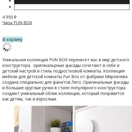
4 950
₽
Часы FUN-BOX
В корзину
Уникальная коллекция FUN BOX перенесет вас в мир детского
конструктора. оригинальрные фасады сочетают в себе и
детский настрой и стиль подростковой комнаты.
Коллекция
мебели
для
детской
комнаты
Fun
Box
от
фабрики
Мирлачева
создана
специально
для
фанатов
Лего.
Оригинальные
фасады
и
большие
круглые
ручки
в
стиле
популярного
конструктора
создают
уникальный
облик
коллекции,
который
понравится
как
детям,
так
и
взрослым.