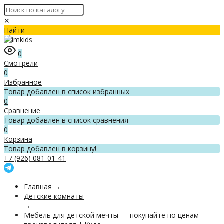
✕
Найти
0
Смотрели
0
Избранное
Товар добавлен в список избранных
0
Сравнение
Товар добавлен в список сравнения
0
Корзина
Товар добавлен в корзину!
+7 (926) 081-01-41
Главная
→
Детские комнаты
→
Мебель для детской мечты — покупайте по ценам