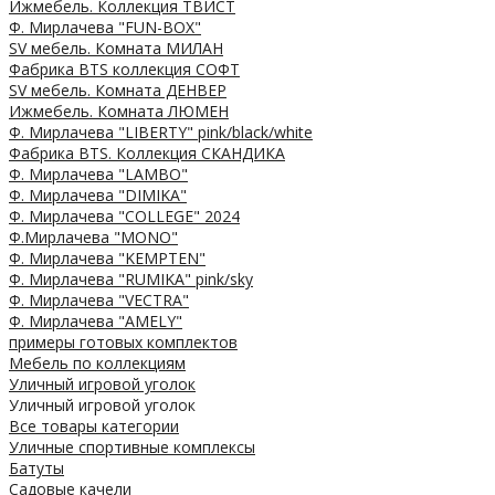
Ижмебель. Коллекция ТВИСТ
Ф. Мирлачева "FUN-BOX"
SV мебель. Комната МИЛАН
Фабрика BTS коллекция СОФТ
SV мебель. Комната ДЕНВЕР
Ижмебель. Комната ЛЮМЕН
Ф. Мирлачева "LIBERTY" pink/black/white
Фабрика BTS. Коллекция СКАНДИКА
Ф. Мирлачева "LAMBO"
Ф. Мирлачева "DIMIKA"
Ф. Мирлачева "COLLEGE" 2024
Ф.Мирлачева "MONO"
Ф. Мирлачева "KEMPTEN"
Ф. Мирлачева "RUMIKA" pink/sky
Ф. Мирлачева "VECTRA"
Ф. Мирлачева "AMELY"
примеры готовых комплектов
Мебель по коллекциям
Уличный игровой уголок
Уличный игровой уголок
Все товары категории
Уличные спортивные комплексы
Батуты
Садовые качели