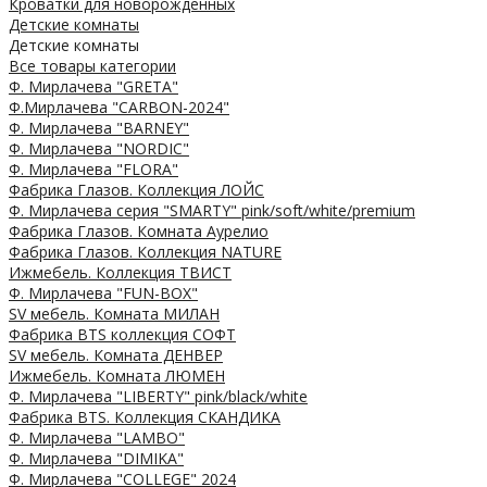
Кроватки для новорожденных
Детские комнаты
Детские комнаты
Все товары категории
Ф. Мирлачева "GRETA"
Ф.Мирлачева "CARBON-2024"
Ф. Мирлачева "BARNEY"
Ф. Мирлачева "NORDIC"
Ф. Мирлачева "FLORA"
Фабрика Глазов. Коллекция ЛОЙС
Ф. Мирлачева серия "SMARTY" pink/soft/white/premium
Фабрика Глазов. Комната Аурелио
Фабрика Глазов. Коллекция NATURE
Ижмебель. Коллекция ТВИСТ
Ф. Мирлачева "FUN-BOX"
SV мебель. Комната МИЛАН
Фабрика BTS коллекция СОФТ
SV мебель. Комната ДЕНВЕР
Ижмебель. Комната ЛЮМЕН
Ф. Мирлачева "LIBERTY" pink/black/white
Фабрика BTS. Коллекция СКАНДИКА
Ф. Мирлачева "LAMBO"
Ф. Мирлачева "DIMIKA"
Ф. Мирлачева "COLLEGE" 2024