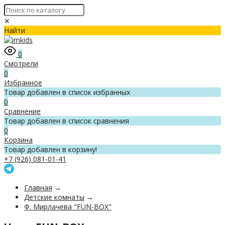
✕
Найти
0
Смотрели
0
Избранное
Товар добавлен в список избранных
0
Сравнение
Товар добавлен в список сравнения
0
Корзина
Товар добавлен в корзину!
+7 (926) 081-01-41
Главная
→
Детские комнаты
→
Ф. Мирлачева "FUN-BOX"