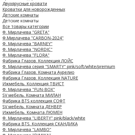
Двухярусные кровати
Кроватки для новорожденных
Детские комнаты
Детские комнаты
Все товары категории
Ф. Мирлачева "GRETA"
Ф.Мирлачева "CARBON-2024"
Ф. Мирлачева "BARNEY"
Ф. Мирлачева "NORDIC"
Ф. Мирлачева "FLORA"
Фабрика Глазов. Коллекция ЛОЙС
Ф. Мирлачева серия "SMARTY" pink/soft/white/premium
Фабрика Глазов. Комната Аурелио
Фабрика Глазов. Коллекция NATURE
Ижмебель. Коллекция ТВИСТ
Ф. Мирлачева "FUN-BOX"
SV мебель. Комната МИЛАН
Фабрика BTS коллекция СОФТ
SV мебель. Комната ДЕНВЕР
Ижмебель. Комната ЛЮМЕН
Ф. Мирлачева "LIBERTY" pink/black/white
Фабрика BTS. Коллекция СКАНДИКА
Ф. Мирлачева "LAMBO"