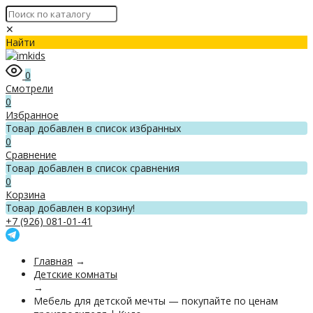
✕
Найти
0
Смотрели
0
Избранное
Товар добавлен в список избранных
0
Сравнение
Товар добавлен в список сравнения
0
Корзина
Товар добавлен в корзину!
+7 (926) 081-01-41
Главная
→
Детские комнаты
→
Мебель для детской мечты — покупайте по ценам