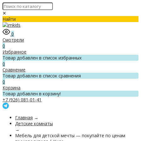
✕
Найти
0
Смотрели
0
Избранное
Товар добавлен в список избранных
0
Сравнение
Товар добавлен в список сравнения
0
Корзина
Товар добавлен в корзину!
+7 (926) 081-01-41
Главная
→
Детские комнаты
→
Мебель для детской мечты — покупайте по ценам