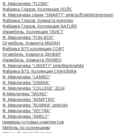
Ф. Мирлачева "FLORA"
Фабрика Глазов. Коллекция ЛОЙС
Ф. Мирлачева серия "SMARTY" pink/soft/white/premium
Фабрика Глазов. Комната Аурелио
Фабрика Глазов. Коллекция NATURE
Ижмебель. Коллекция ТВИСТ
Ф. Мирлачева "FUN-BOX"
SV мебель. Комната МИЛАН
Фабрика BTS коллекция СОФТ
SV мебель. Комната ДЕНВЕР
Ижмебель. Комната ЛЮМЕН
Ф. Мирлачева "LIBERTY" pink/black/white
Фабрика BTS. Коллекция СКАНДИКА
Ф. Мирлачева "LAMBO"
Ф. Мирлачева "DIMIKA"
Ф. Мирлачева "COLLEGE" 2024
Ф.Мирлачева "MONO"
Ф. Мирлачева "KEMPTEN"
Ф. Мирлачева "RUMIKA" pink/sky
Ф. Мирлачева "VECTRA"
Ф. Мирлачева "AMELY"
примеры готовых комплектов
Мебель по коллекциям