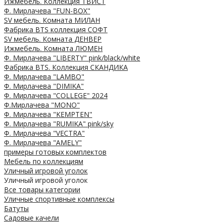
Ижмебель. Коллекция ТВИСТ
Ф. Мирлачева "FUN-BOX"
SV мебель. Комната МИЛАН
Фабрика BTS коллекция СОФТ
SV мебель. Комната ДЕНВЕР
Ижмебель. Комната ЛЮМЕН
Ф. Мирлачева "LIBERTY" pink/black/white
Фабрика BTS. Коллекция СКАНДИКА
Ф. Мирлачева "LAMBO"
Ф. Мирлачева "DIMIKA"
Ф. Мирлачева "COLLEGE" 2024
Ф.Мирлачева "MONO"
Ф. Мирлачева "KEMPTEN"
Ф. Мирлачева "RUMIKA" pink/sky
Ф. Мирлачева "VECTRA"
Ф. Мирлачева "AMELY"
примеры готовых комплектов
Мебель по коллекциям
Уличный игровой уголок
Уличный игровой уголок
Все товары категории
Уличные спортивные комплексы
Батуты
Садовые качели