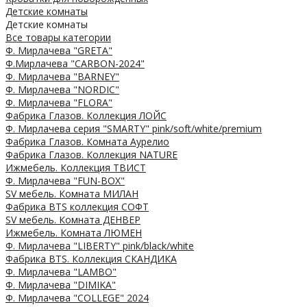
Детские комнаты
Детские комнаты
Все товары категории
Ф. Мирлачева "GRETA"
Ф.Мирлачева "CARBON-2024"
Ф. Мирлачева "BARNEY"
Ф. Мирлачева "NORDIC"
Ф. Мирлачева "FLORA"
Фабрика Глазов. Коллекция ЛОЙС
Ф. Мирлачева серия "SMARTY" pink/soft/white/premium
Фабрика Глазов. Комната Аурелио
Фабрика Глазов. Коллекция NATURE
Ижмебель. Коллекция ТВИСТ
Ф. Мирлачева "FUN-BOX"
SV мебель. Комната МИЛАН
Фабрика BTS коллекция СОФТ
SV мебель. Комната ДЕНВЕР
Ижмебель. Комната ЛЮМЕН
Ф. Мирлачева "LIBERTY" pink/black/white
Фабрика BTS. Коллекция СКАНДИКА
Ф. Мирлачева "LAMBO"
Ф. Мирлачева "DIMIKA"
Ф. Мирлачева "COLLEGE" 2024