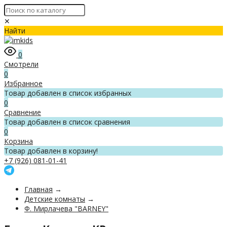
✕
Найти
0
Смотрели
0
Избранное
Товар добавлен в список избранных
0
Сравнение
Товар добавлен в список сравнения
0
Корзина
Товар добавлен в корзину!
+7 (926) 081-01-41
Главная
→
Детские комнаты
→
Ф. Мирлачева "BARNEY"