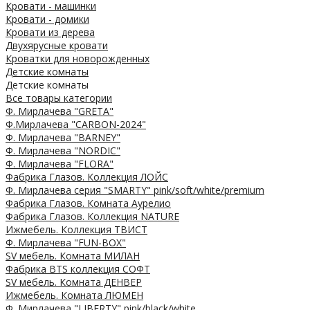
Кровати - машинки
Кровати - домики
Кровати из дерева
Двухярусные кровати
Кроватки для новорожденных
Детские комнаты
Детские комнаты
Все товары категории
Ф. Мирлачева "GRETA"
Ф.Мирлачева "CARBON-2024"
Ф. Мирлачева "BARNEY"
Ф. Мирлачева "NORDIC"
Ф. Мирлачева "FLORA"
Фабрика Глазов. Коллекция ЛОЙС
Ф. Мирлачева серия "SMARTY" pink/soft/white/premium
Фабрика Глазов. Комната Аурелио
Фабрика Глазов. Коллекция NATURE
Ижмебель. Коллекция ТВИСТ
Ф. Мирлачева "FUN-BOX"
SV мебель. Комната МИЛАН
Фабрика BTS коллекция СОФТ
SV мебель. Комната ДЕНВЕР
Ижмебель. Комната ЛЮМЕН
Ф. Мирлачева "LIBERTY" pink/black/white