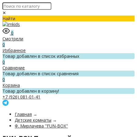
✕
Найти
0
Смотрели
0
Избранное
Товар добавлен в список избранных
0
Сравнение
Товар добавлен в список сравнения
0
Корзина
Товар добавлен в корзину!
+7 (926) 081-01-41
Главная
→
Детские комнаты
→
Ф. Мирлачева "FUN-BOX"