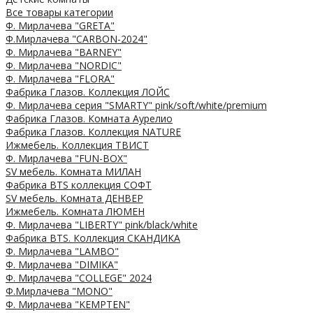
Все товары категории
Ф. Мирлачева "GRETA"
Ф.Мирлачева "CARBON-2024"
Ф. Мирлачева "BARNEY"
Ф. Мирлачева "NORDIC"
Ф. Мирлачева "FLORA"
Фабрика Глазов. Коллекция ЛОЙС
Ф. Мирлачева серия "SMARTY" pink/soft/white/premium
Фабрика Глазов. Комната Аурелио
Фабрика Глазов. Коллекция NATURE
Ижмебель. Коллекция ТВИСТ
Ф. Мирлачева "FUN-BOX"
SV мебель. Комната МИЛАН
Фабрика BTS коллекция СОФТ
SV мебель. Комната ДЕНВЕР
Ижмебель. Комната ЛЮМЕН
Ф. Мирлачева "LIBERTY" pink/black/white
Фабрика BTS. Коллекция СКАНДИКА
Ф. Мирлачева "LAMBO"
Ф. Мирлачева "DIMIKA"
Ф. Мирлачева "COLLEGE" 2024
Ф.Мирлачева "MONO"
Ф. Мирлачева "KEMPTEN"