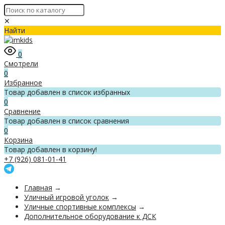
✕
Найти
0
Смотрели
0
Избранное
Товар добавлен в список избранных
0
Сравнение
Товар добавлен в список сравнения
0
Корзина
Товар добавлен в корзину!
+7 (926) 081-01-41
Главная
→
Уличный игровой уголок
→
Уличные спортивные комплексы
→
Дополнительное оборудование к ДСК