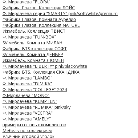
Ф. Мирлачева "FLORA"
Фабрика Глазов. Коллекция ЛОЙС
Ф. Мирлачева серия "SMARTY" pink/soft/white/premium
Фабрика Глазов. Комната Аурелио
Фабрика Глазов. Коллекция NATURE
Ижмебель. Коллекция ТВИСТ
Ф. Мирлачева "FUN-BOX"
SV мебель. Комната МИЛАН
Фабрика BTS коллекция СОФТ
SV мебель. Комната ДЕНВЕР
Ижмебель. Комната ЛЮМЕН
Ф. Мирлачева "LIBERTY" pink/black/white
Фабрика BTS. Коллекция СКАНДИКА
Ф. Мирлачева "LAMBO"
Ф. Мирлачева "DIMIKA"
Ф. Мирлачева "COLLEGE" 2024
Ф.Мирлачева "MONO"
Ф. Мирлачева "KEMPTEN"
Ф. Мирлачева "RUMIKA" pink/sky
Ф. Мирлачева "VECTRA"
Ф. Мирлачева "AMELY"
примеры готовых комплектов
Мебель по коллекциям
Уличный игровой уголок