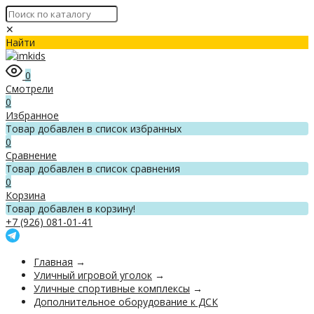
✕
Найти
0
Смотрели
0
Избранное
Товар добавлен в список избранных
0
Сравнение
Товар добавлен в список сравнения
0
Корзина
Товар добавлен в корзину!
+7 (926) 081-01-41
Главная
→
Уличный игровой уголок
→
Уличные спортивные комплексы
→
Дополнительное оборудование к ДСК