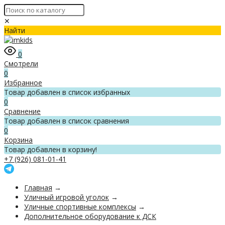
✕
Найти
0
Смотрели
0
Избранное
Товар добавлен в список избранных
0
Сравнение
Товар добавлен в список сравнения
0
Корзина
Товар добавлен в корзину!
+7 (926) 081-01-41
Главная
→
Уличный игровой уголок
→
Уличные спортивные комплексы
→
Дополнительное оборудование к ДСК