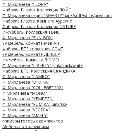
Ф. Мирлачева "FLORA"
Фабрика Глазов. Коллекция ЛОЙС
Ф. Мирлачева серия "SMARTY" pink/soft/white/premium
Фабрика Глазов. Комната Аурелио
Фабрика Глазов. Коллекция NATURE
Ижмебель. Коллекция ТВИСТ
Ф. Мирлачева "FUN-BOX"
SV мебель. Комната МИЛАН
Фабрика BTS коллекция СОФТ
SV мебель. Комната ДЕНВЕР
Ижмебель. Комната ЛЮМЕН
Ф. Мирлачева "LIBERTY" pink/black/white
Фабрика BTS. Коллекция СКАНДИКА
Ф. Мирлачева "LAMBO"
Ф. Мирлачева "DIMIKA"
Ф. Мирлачева "COLLEGE" 2024
Ф.Мирлачева "MONO"
Ф. Мирлачева "KEMPTEN"
Ф. Мирлачева "RUMIKA" pink/sky
Ф. Мирлачева "VECTRA"
Ф. Мирлачева "AMELY"
примеры готовых комплектов
Мебель по коллекциям