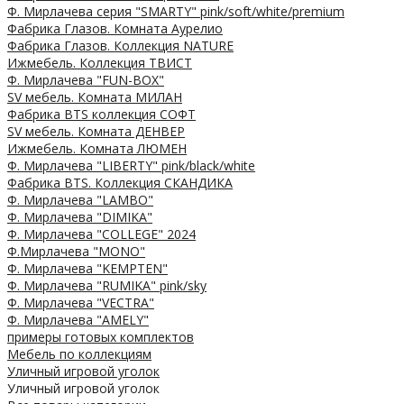
Ф. Мирлачева серия "SMARTY" pink/soft/white/premium
Фабрика Глазов. Комната Аурелио
Фабрика Глазов. Коллекция NATURE
Ижмебель. Коллекция ТВИСТ
Ф. Мирлачева "FUN-BOX"
SV мебель. Комната МИЛАН
Фабрика BTS коллекция СОФТ
SV мебель. Комната ДЕНВЕР
Ижмебель. Комната ЛЮМЕН
Ф. Мирлачева "LIBERTY" pink/black/white
Фабрика BTS. Коллекция СКАНДИКА
Ф. Мирлачева "LAMBO"
Ф. Мирлачева "DIMIKA"
Ф. Мирлачева "COLLEGE" 2024
Ф.Мирлачева "MONO"
Ф. Мирлачева "KEMPTEN"
Ф. Мирлачева "RUMIKA" pink/sky
Ф. Мирлачева "VECTRA"
Ф. Мирлачева "AMELY"
примеры готовых комплектов
Мебель по коллекциям
Уличный игровой уголок
Уличный игровой уголок