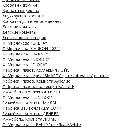
Кровати - домики
Кровати из дерева
Двухярусные кровати
Кроватки для новорожденных
Детские комнаты
Детские комнаты
Все товары категории
Ф. Мирлачева "GRETA"
Ф.Мирлачева "CARBON-2024"
Ф. Мирлачева "BARNEY"
Ф. Мирлачева "NORDIC"
Ф. Мирлачева "FLORA"
Фабрика Глазов. Коллекция ЛОЙС
Ф. Мирлачева серия "SMARTY" pink/soft/white/premium
Фабрика Глазов. Комната Аурелио
Фабрика Глазов. Коллекция NATURE
Ижмебель. Коллекция ТВИСТ
Ф. Мирлачева "FUN-BOX"
SV мебель. Комната МИЛАН
Фабрика BTS коллекция СОФТ
SV мебель. Комната ДЕНВЕР
Ижмебель. Комната ЛЮМЕН
Ф. Мирлачева "LIBERTY" pink/black/white