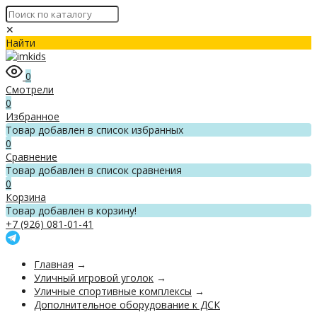
✕
Найти
0
Смотрели
0
Избранное
Товар добавлен в список избранных
0
Сравнение
Товар добавлен в список сравнения
0
Корзина
Товар добавлен в корзину!
+7 (926) 081-01-41
Главная
→
Уличный игровой уголок
→
Уличные спортивные комплексы
→
Дополнительное оборудование к ДСК