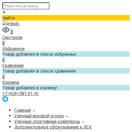
✕
Найти
0
Смотрели
0
Избранное
Товар добавлен в список избранных
0
Сравнение
Товар добавлен в список сравнения
0
Корзина
Товар добавлен в корзину!
+7 (926) 081-01-41
Главная
→
Уличный игровой уголок
→
Уличные спортивные комплексы
→
Дополнительное оборудование к ДСК