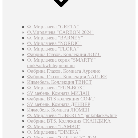
Ф. Мирлачева "GRETA"
Ф.Мирлачева "CARBON-2024"
Ф. Мирлачева "BARNEY"
Ф. Мирлачева "NORDIC"
Ф. Мирлачева "FLORA"
Фабрика Глазов. Коллекция ЛОЙС
Ф. Мирлачева серия "SMARTY"
pink/soft/white/premium
Фабрика Глазов. Комната Аурелио
Фабрика Глазов. Коллекция NATURE
Ижмебель. Коллекция ТВИСТ
Ф. Мирлачева "FUN-BOX"
SV мебель. Комната МИЛАН
Фабрика BTS коллекция СОФТ
SV мебель. Комната ДЕНВЕР
Ижмебель. Комната ЛЮМЕН
Ф. Мирлачева "LIBERTY" pink/black/white
Фабрика BTS. Коллекция СКАНДИКА
Ф. Мирлачева "LAMBO"
Ф. Мирлачева "DIMIKA"
Ф. Мирлачева "COLLEGE" 2024