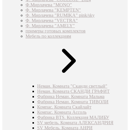
Ф.Мирлачева "MONO"
Ф. Мирлачева "KEMPTEN"
Ф. Мирлачева "RUMIKA" pink/sky
Ф. Мирлачева "VECTRA"
Ф. Мирлачева "AMELY"
примеры готовых комплектов
Мебель по коллекциям
Неман. Комната "Сканди светлый"
Неман. Комната СКАНДИ ГРАФИТ
Фабрика Неман. Комната Мальма
Фабрика Неман. Комната ТИВОЛИ
Компас. Комната Скайлайт
Компас. Комната Ассоль
Фабрика BTS. Коллекция МАЛИБУ
SV мебель. Комната АЛЕКСАНДРИЯ
SV Мебель. Комната АНРИ