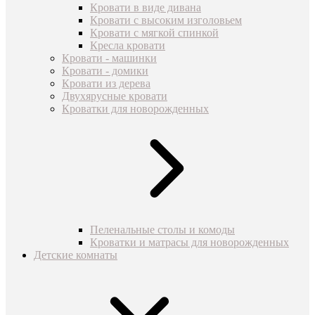
Кровати в виде дивана
Кровати с высоким изголовьем
Кровати с мягкой спинкой
Кресла кровати
Кровати - машинки
Кровати - домики
Кровати из дерева
Двухярусные кровати
Кроватки для новорожденных
Пеленальные столы и комоды
Кроватки и матрасы для новорожденных
Детские комнаты