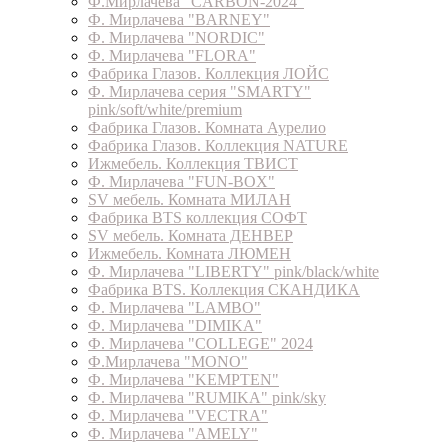
Ф.Мирлачева "CARBON-2024"
Ф. Мирлачева "BARNEY"
Ф. Мирлачева "NORDIC"
Ф. Мирлачева "FLORA"
Фабрика Глазов. Коллекция ЛОЙС
Ф. Мирлачева серия "SMARTY"
pink/soft/white/premium
Фабрика Глазов. Комната Аурелио
Фабрика Глазов. Коллекция NATURE
Ижмебель. Коллекция ТВИСТ
Ф. Мирлачева "FUN-BOX"
SV мебель. Комната МИЛАН
Фабрика BTS коллекция СОФТ
SV мебель. Комната ДЕНВЕР
Ижмебель. Комната ЛЮМЕН
Ф. Мирлачева "LIBERTY" pink/black/white
Фабрика BTS. Коллекция СКАНДИКА
Ф. Мирлачева "LAMBO"
Ф. Мирлачева "DIMIKA"
Ф. Мирлачева "COLLEGE" 2024
Ф.Мирлачева "MONO"
Ф. Мирлачева "KEMPTEN"
Ф. Мирлачева "RUMIKA" pink/sky
Ф. Мирлачева "VECTRA"
Ф. Мирлачева "AMELY"