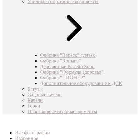
Уличные спортивные комплексы
Фабрика "Вереск" (veresk)
Фабрика "Romana"
Деревянные Perfetto Sport
Фабрика "Формула здоровья"
Фабрика "ПИОНЕР"
Дополнительное оборудование к ДСК
Батуты
Садовые качели
Качели
Горки
Пластиковые игровые элементы
Все фотографии
Избранное