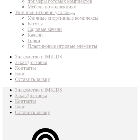
примеры готовых комплектов
Мебель по коллекциям
Уличный игровой уголок
Уличные спортивные комплексы
Батуты
Садовые качели
Качели
Горки
Пластиковые игровые элементы
Знакомство с IMKIDS
Заказ/Доставка
Контакты
Блог
Оставить заявку
Знакомство с IMKIDS
Заказ/Доставка
Контакты
Блог
Оставить заявку