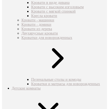
Кровати в виде дивана
Кровати с высоким изголовьем
Кровати с мягкой спинкой
Кресла кровати
Кровати - машинки
Кровати - домики
Кровати из дерева
Двухярусные кровати
Кроватки для новорожденных
Пеленальные столы и комоды
Кроватки и матрасы для новорожденных
Детские комнаты