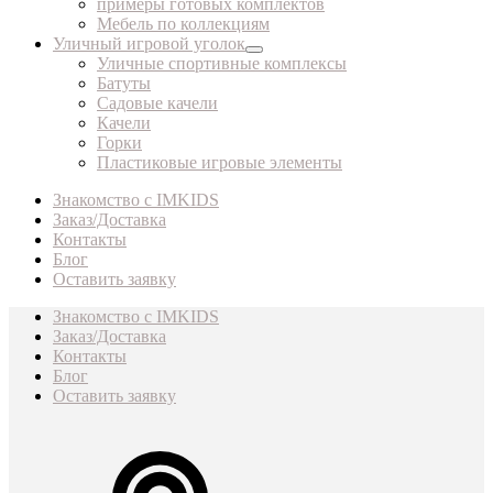
примеры готовых комплектов
Мебель по коллекциям
Уличный игровой уголок
Уличные спортивные комплексы
Батуты
Садовые качели
Качели
Горки
Пластиковые игровые элементы
Знакомство с IMKIDS
Заказ/Доставка
Контакты
Блог
Оставить заявку
Знакомство с IMKIDS
Заказ/Доставка
Контакты
Блог
Оставить заявку