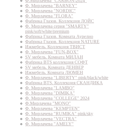
Ф.Мирлачева "CARBON-2024"
Ф. Мирлачева "BARNEY"
Ф. Мирлачева "NORDIC"
Ф. Мирлачева "FLORA"
Фабрика Глазов. Коллекция ЛОЙС
Ф. Мирлачева серия "SMARTY"
pink/soft/white/premium
Фабрика Глазов. Комната Аурелио
Фабрика Глазов. Коллекция NATURE
Ижмебель. Коллекция ТВИСТ
Ф. Мирлачева "FUN-BOX"
SV мебель. Комната МИЛАН
Фабрика BTS коллекция СОФТ
SV мебель. Комната ДЕНВЕР
Ижмебель. Комната ЛЮМЕН
Ф. Мирлачева "LIBERTY" pink/black/white
Фабрика BTS. Коллекция СКАНДИКА
Ф. Мирлачева "LAMBO"
Ф. Мирлачева "DIMIKA"
Ф. Мирлачева "COLLEGE" 2024
Ф.Мирлачева "MONO"
Ф. Мирлачева "KEMPTEN"
Ф. Мирлачева "RUMIKA" pink/sky
Ф. Мирлачева "VECTRA"
Ф. Мирлачева "AMELY"