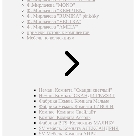
Ф.Мирлачева "MONO"
Ф. Мирлачева "KEMPTEN"
Ф. Мирлачева "RUMIKA" pink/sky
Ф. Мирлачева "VECTRA"
Ф. Мирлачева "AMELY"
примеры готовых комплектов
Мебель по коллекциям
Неман. Комната "Сканди светлый"
Неман. Комната СКАНДИ ГРАФИТ
Фабрика Неман. Комната Мальма
Фабрика Неман. Комната ТИВОЛИ
Компас. Комната Скайлайт
Компас. Комната Ассоль
Фабрика BTS. Коллекция МАЛИБУ
SV мебель. Комната АЛЕКСАНДРИЯ
SV Мебель. Комната АНРИ