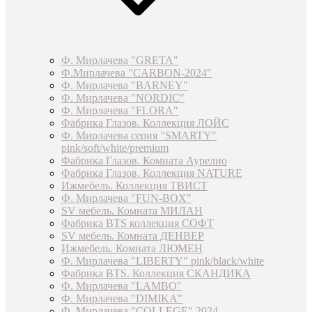
Ф. Мирлачева "GRETA"
Ф.Мирлачева "CARBON-2024"
Ф. Мирлачева "BARNEY"
Ф. Мирлачева "NORDIC"
Ф. Мирлачева "FLORA"
Фабрика Глазов. Коллекция ЛОЙС
Ф. Мирлачева серия "SMARTY"
pink/soft/white/premium
Фабрика Глазов. Комната Аурелио
Фабрика Глазов. Коллекция NATURE
Ижмебель. Коллекция ТВИСТ
Ф. Мирлачева "FUN-BOX"
SV мебель. Комната МИЛАН
Фабрика BTS коллекция СОФТ
SV мебель. Комната ДЕНВЕР
Ижмебель. Комната ЛЮМЕН
Ф. Мирлачева "LIBERTY" pink/black/white
Фабрика BTS. Коллекция СКАНДИКА
Ф. Мирлачева "LAMBO"
Ф. Мирлачева "DIMIKA"
Ф. Мирлачева "COLLEGE" 2024