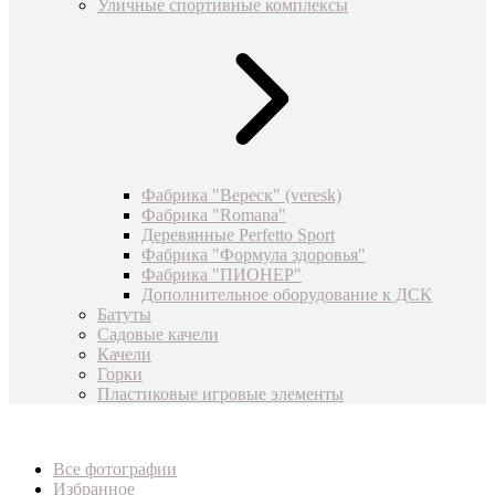
Уличные спортивные комплексы
Фабрика "Вереск" (veresk)
Фабрика "Romana"
Деревянные Perfetto Sport
Фабрика "Формула здоровья"
Фабрика "ПИОНЕР"
Дополнительное оборудование к ДСК
Батуты
Садовые качели
Качели
Горки
Пластиковые игровые элементы
Все фотографии
Избранное