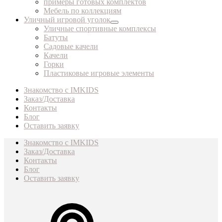
примеры готовых комплектов
Мебель по коллекциям
Уличный игровой уголок
Уличные спортивные комплексы
Батуты
Садовые качели
Качели
Горки
Пластиковые игровые элементы
Знакомство с IMKIDS
Заказ/Доставка
Контакты
Блог
Оставить заявку
Знакомство с IMKIDS
Заказ/Доставка
Контакты
Блог
Оставить заявку