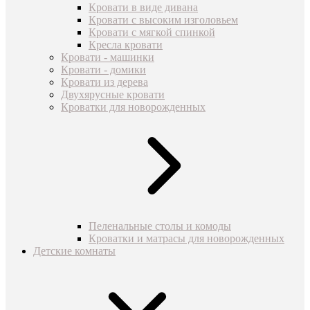
Кровати в виде дивана
Кровати с высоким изголовьем
Кровати с мягкой спинкой
Кресла кровати
Кровати - машинки
Кровати - домики
Кровати из дерева
Двухярусные кровати
Кроватки для новорожденных
Пеленальные столы и комоды
Кроватки и матрасы для новорожденных
Детские комнаты