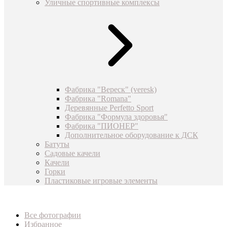
Уличные спортивные комплексы
Фабрика "Вереск" (veresk)
Фабрика "Romana"
Деревянные Perfetto Sport
Фабрика "Формула здоровья"
Фабрика "ПИОНЕР"
Дополнительное оборудование к ДСК
Батуты
Садовые качели
Качели
Горки
Пластиковые игровые элементы
Все фотографии
Избранное