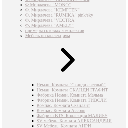
Ф.Мирлачева "MONO"
Ф. Мирлачева "KEMPTEN"
Ф. Мирлачева "RUMIKA" pink/sky
Ф. Мирлачева "VECTRA"
Ф. Мирлачева "AMELY"
примеры готовых комплектов
Мебель по коллекциям
Неман. Комната "Сканди светлый"
Неман. Комната СКАНДИ ГРАФИТ
Фабрика Неман. Комната Мальма
Фабрика Неман. Комната ТИВОЛИ
Компас. Комната Скайлайт
Компас. Комната Ассоль
Фабрика BTS. Коллекция МАЛИБУ
SV мебель. Комната АЛЕКСАНДРИЯ
SV Мебель. Комната АНРИ