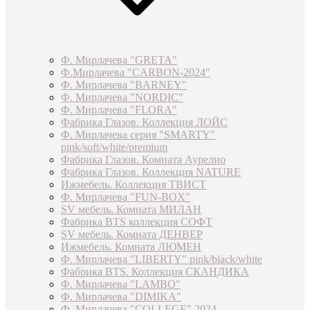
Ф. Мирлачева "GRETA"
Ф.Мирлачева "CARBON-2024"
Ф. Мирлачева "BARNEY"
Ф. Мирлачева "NORDIC"
Ф. Мирлачева "FLORA"
Фабрика Глазов. Коллекция ЛОЙС
Ф. Мирлачева серия "SMARTY"
pink/soft/white/premium
Фабрика Глазов. Комната Аурелио
Фабрика Глазов. Коллекция NATURE
Ижмебель. Коллекция ТВИСТ
Ф. Мирлачева "FUN-BOX"
SV мебель. Комната МИЛАН
Фабрика BTS коллекция СОФТ
SV мебель. Комната ДЕНВЕР
Ижмебель. Комната ЛЮМЕН
Ф. Мирлачева "LIBERTY" pink/black/white
Фабрика BTS. Коллекция СКАНДИКА
Ф. Мирлачева "LAMBO"
Ф. Мирлачева "DIMIKA"
Ф. Мирлачева "COLLEGE" 2024