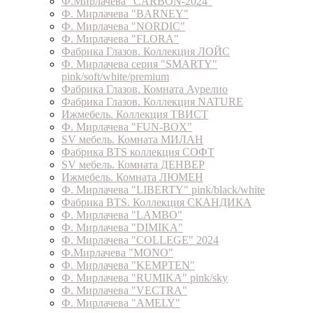
Ф.Мирлачева "CARBON-2024"
Ф. Мирлачева "BARNEY"
Ф. Мирлачева "NORDIC"
Ф. Мирлачева "FLORA"
Фабрика Глазов. Коллекция ЛОЙС
Ф. Мирлачева серия "SMARTY"
pink/soft/white/premium
Фабрика Глазов. Комната Аурелио
Фабрика Глазов. Коллекция NATURE
Ижмебель. Коллекция ТВИСТ
Ф. Мирлачева "FUN-BOX"
SV мебель. Комната МИЛАН
Фабрика BTS коллекция СОФТ
SV мебель. Комната ДЕНВЕР
Ижмебель. Комната ЛЮМЕН
Ф. Мирлачева "LIBERTY" pink/black/white
Фабрика BTS. Коллекция СКАНДИКА
Ф. Мирлачева "LAMBO"
Ф. Мирлачева "DIMIKA"
Ф. Мирлачева "COLLEGE" 2024
Ф.Мирлачева "MONO"
Ф. Мирлачева "KEMPTEN"
Ф. Мирлачева "RUMIKA" pink/sky
Ф. Мирлачева "VECTRA"
Ф. Мирлачева "AMELY"