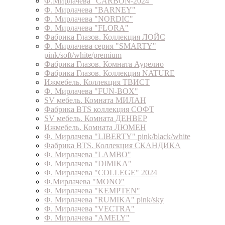
Ф.Мирлачева "CARBON-2024"
Ф. Мирлачева "BARNEY"
Ф. Мирлачева "NORDIC"
Ф. Мирлачева "FLORA"
Фабрика Глазов. Коллекция ЛОЙС
Ф. Мирлачева серия "SMARTY"
pink/soft/white/premium
Фабрика Глазов. Комната Аурелио
Фабрика Глазов. Коллекция NATURE
Ижмебель. Коллекция ТВИСТ
Ф. Мирлачева "FUN-BOX"
SV мебель. Комната МИЛАН
Фабрика BTS коллекция СОФТ
SV мебель. Комната ДЕНВЕР
Ижмебель. Комната ЛЮМЕН
Ф. Мирлачева "LIBERTY" pink/black/white
Фабрика BTS. Коллекция СКАНДИКА
Ф. Мирлачева "LAMBO"
Ф. Мирлачева "DIMIKA"
Ф. Мирлачева "COLLEGE" 2024
Ф.Мирлачева "MONO"
Ф. Мирлачева "KEMPTEN"
Ф. Мирлачева "RUMIKA" pink/sky
Ф. Мирлачева "VECTRA"
Ф. Мирлачева "AMELY"