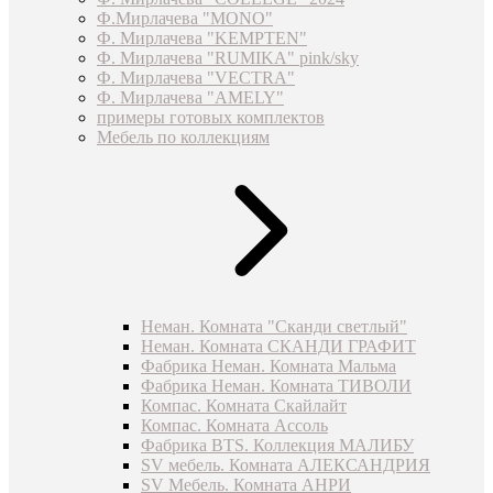
Ф.Мирлачева "MONO"
Ф. Мирлачева "KEMPTEN"
Ф. Мирлачева "RUMIKA" pink/sky
Ф. Мирлачева "VECTRA"
Ф. Мирлачева "AMELY"
примеры готовых комплектов
Мебель по коллекциям
Неман. Комната "Сканди светлый"
Неман. Комната СКАНДИ ГРАФИТ
Фабрика Неман. Комната Мальма
Фабрика Неман. Комната ТИВОЛИ
Компас. Комната Скайлайт
Компас. Комната Ассоль
Фабрика BTS. Коллекция МАЛИБУ
SV мебель. Комната АЛЕКСАНДРИЯ
SV Мебель. Комната АНРИ