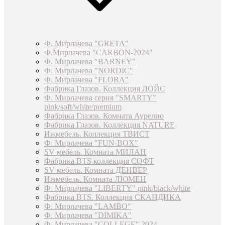
Ф. Мирлачева "GRETA"
Ф.Мирлачева "CARBON-2024"
Ф. Мирлачева "BARNEY"
Ф. Мирлачева "NORDIC"
Ф. Мирлачева "FLORA"
Фабрика Глазов. Коллекция ЛОЙС
Ф. Мирлачева серия "SMARTY"
pink/soft/white/premium
Фабрика Глазов. Комната Аурелио
Фабрика Глазов. Коллекция NATURE
Ижмебель. Коллекция ТВИСТ
Ф. Мирлачева "FUN-BOX"
SV мебель. Комната МИЛАН
Фабрика BTS коллекция СОФТ
SV мебель. Комната ДЕНВЕР
Ижмебель. Комната ЛЮМЕН
Ф. Мирлачева "LIBERTY" pink/black/white
Фабрика BTS. Коллекция СКАНДИКА
Ф. Мирлачева "LAMBO"
Ф. Мирлачева "DIMIKA"
Ф. Мирлачева "COLLEGE" 2024