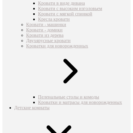
Кровати в виде дивана
Кровати с высоким изголовьем
Кровати с мягкой спинкой
Кресла кровати
Кровати - машинки
Кровати - домики
Кровати из дерева
Двухярусные кровати
Кроватки для новорожденных
Пеленальные столы и комоды
Кроватки и матрасы для новорожденных
Детские комнаты