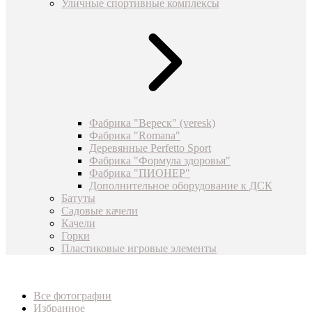
Уличные спортивные комплексы
Фабрика "Вереск" (veresk)
Фабрика "Romana"
Деревянные Perfetto Sport
Фабрика "Формула здоровья"
Фабрика "ПИОНЕР"
Дополнительное оборудование к ДСК
Батуты
Садовые качели
Качели
Горки
Пластиковые игровые элементы
Все фотографии
Избранное