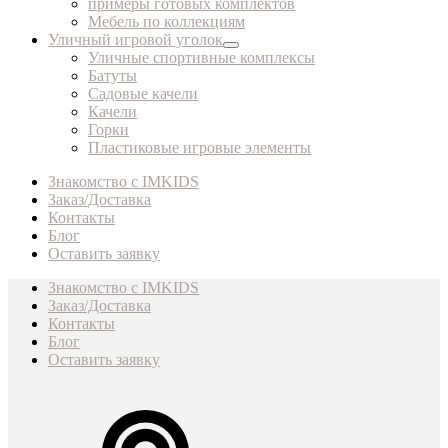
примеры готовых комплектов
Мебель по коллекциям
Уличный игровой уголок
Уличные спортивные комплексы
Батуты
Садовые качели
Качели
Горки
Пластиковые игровые элементы
Знакомство с IMKIDS
Заказ/Доставка
Контакты
Блог
Оставить заявку
Знакомство с IMKIDS
Заказ/Доставка
Контакты
Блог
Оставить заявку