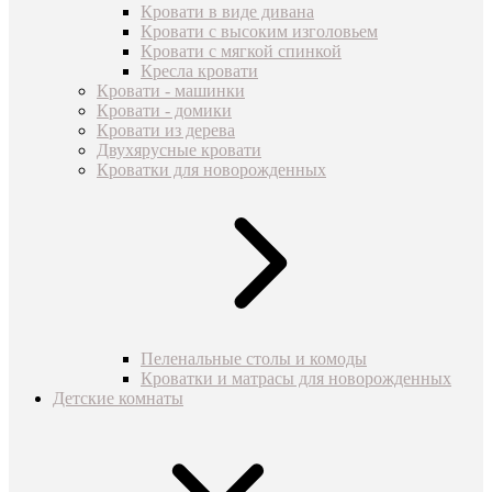
Кровати в виде дивана
Кровати с высоким изголовьем
Кровати с мягкой спинкой
Кресла кровати
Кровати - машинки
Кровати - домики
Кровати из дерева
Двухярусные кровати
Кроватки для новорожденных
Пеленальные столы и комоды
Кроватки и матрасы для новорожденных
Детские комнаты