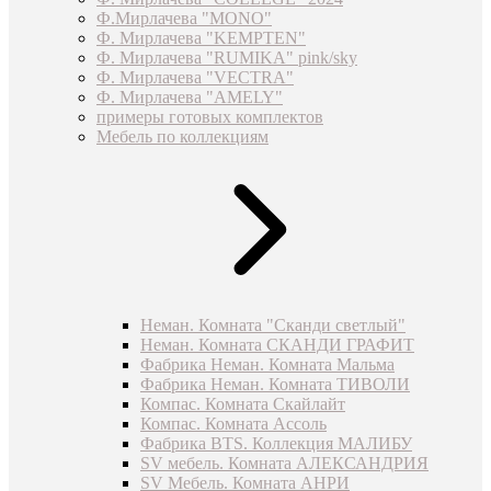
Ф.Мирлачева "MONO"
Ф. Мирлачева "KEMPTEN"
Ф. Мирлачева "RUMIKA" pink/sky
Ф. Мирлачева "VECTRA"
Ф. Мирлачева "AMELY"
примеры готовых комплектов
Мебель по коллекциям
Неман. Комната "Сканди светлый"
Неман. Комната СКАНДИ ГРАФИТ
Фабрика Неман. Комната Мальма
Фабрика Неман. Комната ТИВОЛИ
Компас. Комната Скайлайт
Компас. Комната Ассоль
Фабрика BTS. Коллекция МАЛИБУ
SV мебель. Комната АЛЕКСАНДРИЯ
SV Мебель. Комната АНРИ