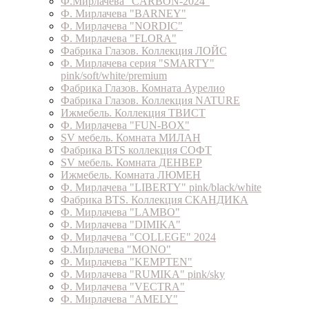
Ф.Мирлачева "CARBON-2024"
Ф. Мирлачева "BARNEY"
Ф. Мирлачева "NORDIC"
Ф. Мирлачева "FLORA"
Фабрика Глазов. Коллекция ЛОЙС
Ф. Мирлачева серия "SMARTY"
pink/soft/white/premium
Фабрика Глазов. Комната Аурелио
Фабрика Глазов. Коллекция NATURE
Ижмебель. Коллекция ТВИСТ
Ф. Мирлачева "FUN-BOX"
SV мебель. Комната МИЛАН
Фабрика BTS коллекция СОФТ
SV мебель. Комната ДЕНВЕР
Ижмебель. Комната ЛЮМЕН
Ф. Мирлачева "LIBERTY" pink/black/white
Фабрика BTS. Коллекция СКАНДИКА
Ф. Мирлачева "LAMBO"
Ф. Мирлачева "DIMIKA"
Ф. Мирлачева "COLLEGE" 2024
Ф.Мирлачева "MONO"
Ф. Мирлачева "KEMPTEN"
Ф. Мирлачева "RUMIKA" pink/sky
Ф. Мирлачева "VECTRA"
Ф. Мирлачева "AMELY"