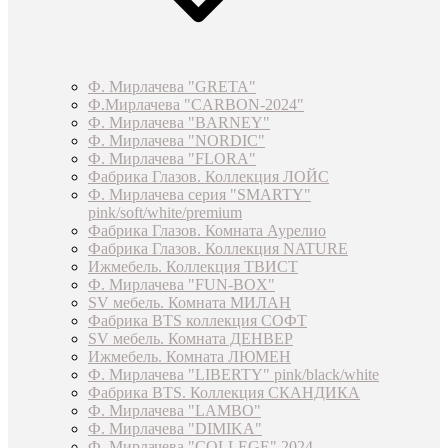
Ф. Мирлачева "GRETA"
Ф.Мирлачева "CARBON-2024"
Ф. Мирлачева "BARNEY"
Ф. Мирлачева "NORDIC"
Ф. Мирлачева "FLORA"
Фабрика Глазов. Коллекция ЛОЙС
Ф. Мирлачева серия "SMARTY"
pink/soft/white/premium
Фабрика Глазов. Комната Аурелио
Фабрика Глазов. Коллекция NATURE
Ижмебель. Коллекция ТВИСТ
Ф. Мирлачева "FUN-BOX"
SV мебель. Комната МИЛАН
Фабрика BTS коллекция СОФТ
SV мебель. Комната ДЕНВЕР
Ижмебель. Комната ЛЮМЕН
Ф. Мирлачева "LIBERTY" pink/black/white
Фабрика BTS. Коллекция СКАНДИКА
Ф. Мирлачева "LAMBO"
Ф. Мирлачева "DIMIKA"
Ф. Мирлачева "COLLEGE" 2024