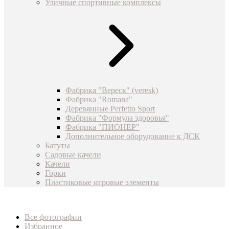
Уличные спортивные комплексы
Фабрика "Вереск" (veresk)
Фабрика "Romana"
Деревянные Perfetto Sport
Фабрика "Формула здоровья"
Фабрика "ПИОНЕР"
Дополнительное оборудование к ДСК
Батуты
Садовые качели
Качели
Горки
Пластиковые игровые элементы
Все фотографии
Избранное