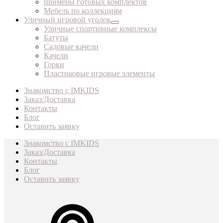
примеры готовых комплектов
Мебель по коллекциям
Уличный игровой уголок
Уличные спортивные комплексы
Батуты
Садовые качели
Качели
Горки
Пластиковые игровые элементы
Знакомство с IMKIDS
Заказ/Доставка
Контакты
Блог
Оставить заявку
Знакомство с IMKIDS
Заказ/Доставка
Контакты
Блог
Оставить заявку