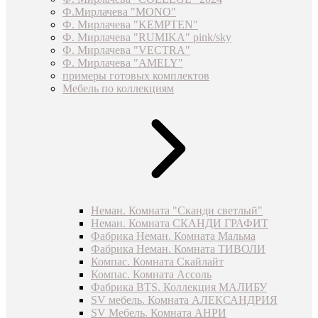
Ф.Мирлачева "MONO"
Ф. Мирлачева "KEMPTEN"
Ф. Мирлачева "RUMIKA" pink/sky
Ф. Мирлачева "VECTRA"
Ф. Мирлачева "AMELY"
примеры готовых комплектов
Мебель по коллекциям
Неман. Комната "Сканди светлый"
Неман. Комната СКАНДИ ГРАФИТ
Фабрика Неман. Комната Мальма
Фабрика Неман. Комната ТИВОЛИ
Компас. Комната Скайлайт
Компас. Комната Ассоль
Фабрика BTS. Коллекция МАЛИБУ
SV мебель. Комната АЛЕКСАНДРИЯ
SV Мебель. Комната АНРИ