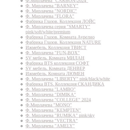
Ф.Мирлачева "CARBON-2024"
Ф. Мирлачева "BARNEY"
Ф. Мирлачева "NORDIC"
Ф. Мирлачева "FLORA"
Фабрика Глазов. Коллекция ЛОЙС
Ф. Мирлачева серия "SMARTY"
pink/soft/white/premium
Фабрика Глазов. Комната Аурелио
Фабрика Глазов. Коллекция NATURE
Ижмебель. Коллекция ТВИСТ
Ф. Мирлачева "FUN-BOX"
SV мебель. Комната МИЛАН
Фабрика BTS коллекция СОФТ
SV мебель. Комната ДЕНВЕР
Ижмебель. Комната ЛЮМЕН
Ф. Мирлачева "LIBERTY" pink/black/white
Фабрика BTS. Коллекция СКАНДИКА
Ф. Мирлачева "LAMBO"
Ф. Мирлачева "DIMIKA"
Ф. Мирлачева "COLLEGE" 2024
Ф.Мирлачева "MONO"
Ф. Мирлачева "KEMPTEN"
Ф. Мирлачева "RUMIKA" pink/sky
Ф. Мирлачева "VECTRA"
Ф. Мирлачева "AMELY"