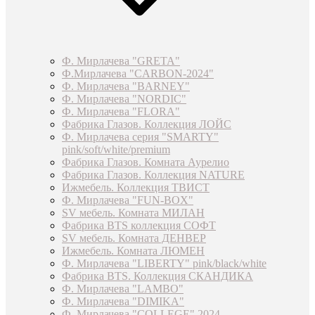
Ф. Мирлачева "GRETA"
Ф.Мирлачева "CARBON-2024"
Ф. Мирлачева "BARNEY"
Ф. Мирлачева "NORDIC"
Ф. Мирлачева "FLORA"
Фабрика Глазов. Коллекция ЛОЙС
Ф. Мирлачева серия "SMARTY"
pink/soft/white/premium
Фабрика Глазов. Комната Аурелио
Фабрика Глазов. Коллекция NATURE
Ижмебель. Коллекция ТВИСТ
Ф. Мирлачева "FUN-BOX"
SV мебель. Комната МИЛАН
Фабрика BTS коллекция СОФТ
SV мебель. Комната ДЕНВЕР
Ижмебель. Комната ЛЮМЕН
Ф. Мирлачева "LIBERTY" pink/black/white
Фабрика BTS. Коллекция СКАНДИКА
Ф. Мирлачева "LAMBO"
Ф. Мирлачева "DIMIKA"
Ф. Мирлачева "COLLEGE" 2024