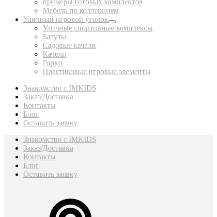
примеры готовых комплектов
Мебель по коллекциям
Уличный игровой уголок
Уличные спортивные комплексы
Батуты
Садовые качели
Качели
Горки
Пластиковые игровые элементы
Знакомство с IMKIDS
Заказ/Доставка
Контакты
Блог
Оставить заявку
Знакомство с IMKIDS
Заказ/Доставка
Контакты
Блог
Оставить заявку