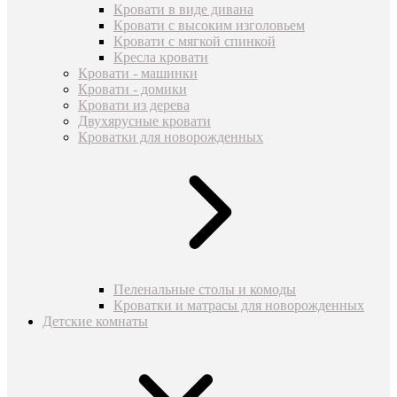
Кровати в виде дивана
Кровати с высоким изголовьем
Кровати с мягкой спинкой
Кресла кровати
Кровати - машинки
Кровати - домики
Кровати из дерева
Двухярусные кровати
Кроватки для новорожденных
Пеленальные столы и комоды
Кроватки и матрасы для новорожденных
Детские комнаты