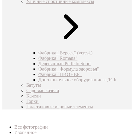
Уличные спортивные комплексы
Фабрика "Вереск" (veresk)
Фабрика "Romana"
Деревянные Perfetto Sport
Фабрика "Формула здоровья"
Фабрика "ПИОНЕР"
Дополнительное оборудование к ДСК
Батуты
Садовые качели
Качели
Горки
Пластиковые игровые элементы
Все фотографии
Избранное