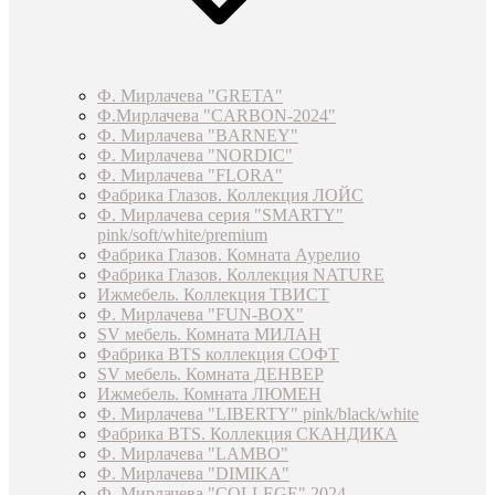
Ф. Мирлачева "GRETA"
Ф.Мирлачева "CARBON-2024"
Ф. Мирлачева "BARNEY"
Ф. Мирлачева "NORDIC"
Ф. Мирлачева "FLORA"
Фабрика Глазов. Коллекция ЛОЙС
Ф. Мирлачева серия "SMARTY"
pink/soft/white/premium
Фабрика Глазов. Комната Аурелио
Фабрика Глазов. Коллекция NATURE
Ижмебель. Коллекция ТВИСТ
Ф. Мирлачева "FUN-BOX"
SV мебель. Комната МИЛАН
Фабрика BTS коллекция СОФТ
SV мебель. Комната ДЕНВЕР
Ижмебель. Комната ЛЮМЕН
Ф. Мирлачева "LIBERTY" pink/black/white
Фабрика BTS. Коллекция СКАНДИКА
Ф. Мирлачева "LAMBO"
Ф. Мирлачева "DIMIKA"
Ф. Мирлачева "COLLEGE" 2024