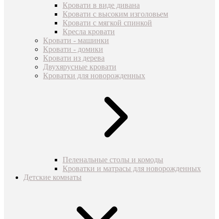
Кровати в виде дивана
Кровати с высоким изголовьем
Кровати с мягкой спинкой
Кресла кровати
Кровати - машинки
Кровати - домики
Кровати из дерева
Двухярусные кровати
Кроватки для новорожденных
Пеленальные столы и комоды
Кроватки и матрасы для новорожденных
Детские комнаты