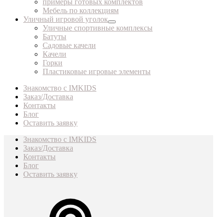
примеры готовых комплектов
Мебель по коллекциям
Уличный игровой уголок
Уличные спортивные комплексы
Батуты
Садовые качели
Качели
Горки
Пластиковые игровые элементы
Знакомство с IMKIDS
Заказ/Доставка
Контакты
Блог
Оставить заявку
Знакомство с IMKIDS
Заказ/Доставка
Контакты
Блог
Оставить заявку