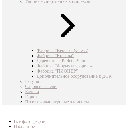
Уличные спортивные комплексы
Фабрика "Вереск" (veresk)
Фабрика "Romana"
Деревянные Perfetto Sport
Фабрика "Формула здоровья"
Фабрика "ПИОНЕР"
Дополнительное оборудование к ДСК
Батуты
Садовые качели
Качели
Горки
Пластиковые игровые элементы
Все фотографии
Избранное