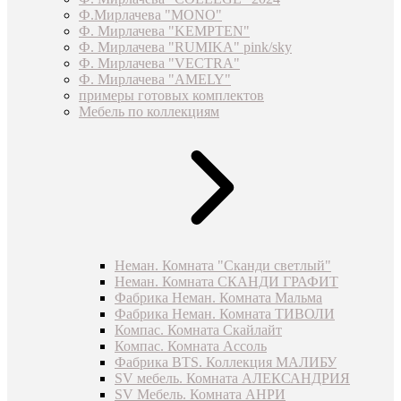
Ф.Мирлачева "MONO"
Ф. Мирлачева "KEMPTEN"
Ф. Мирлачева "RUMIKA" pink/sky
Ф. Мирлачева "VECTRA"
Ф. Мирлачева "AMELY"
примеры готовых комплектов
Мебель по коллекциям
Неман. Комната "Сканди светлый"
Неман. Комната СКАНДИ ГРАФИТ
Фабрика Неман. Комната Мальма
Фабрика Неман. Комната ТИВОЛИ
Компас. Комната Скайлайт
Компас. Комната Ассоль
Фабрика BTS. Коллекция МАЛИБУ
SV мебель. Комната АЛЕКСАНДРИЯ
SV Мебель. Комната АНРИ