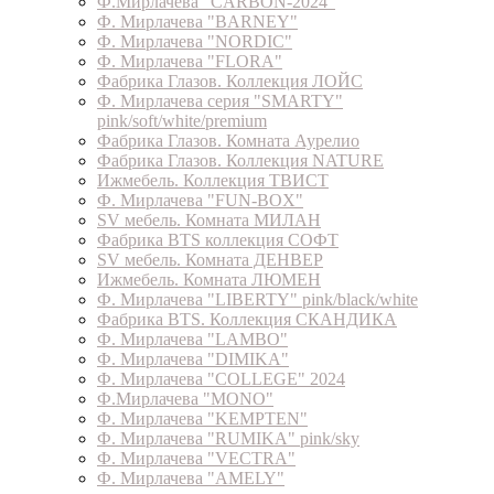
Ф.Мирлачева "CARBON-2024"
Ф. Мирлачева "BARNEY"
Ф. Мирлачева "NORDIC"
Ф. Мирлачева "FLORA"
Фабрика Глазов. Коллекция ЛОЙС
Ф. Мирлачева серия "SMARTY"
pink/soft/white/premium
Фабрика Глазов. Комната Аурелио
Фабрика Глазов. Коллекция NATURE
Ижмебель. Коллекция ТВИСТ
Ф. Мирлачева "FUN-BOX"
SV мебель. Комната МИЛАН
Фабрика BTS коллекция СОФТ
SV мебель. Комната ДЕНВЕР
Ижмебель. Комната ЛЮМЕН
Ф. Мирлачева "LIBERTY" pink/black/white
Фабрика BTS. Коллекция СКАНДИКА
Ф. Мирлачева "LAMBO"
Ф. Мирлачева "DIMIKA"
Ф. Мирлачева "COLLEGE" 2024
Ф.Мирлачева "MONO"
Ф. Мирлачева "KEMPTEN"
Ф. Мирлачева "RUMIKA" pink/sky
Ф. Мирлачева "VECTRA"
Ф. Мирлачева "AMELY"