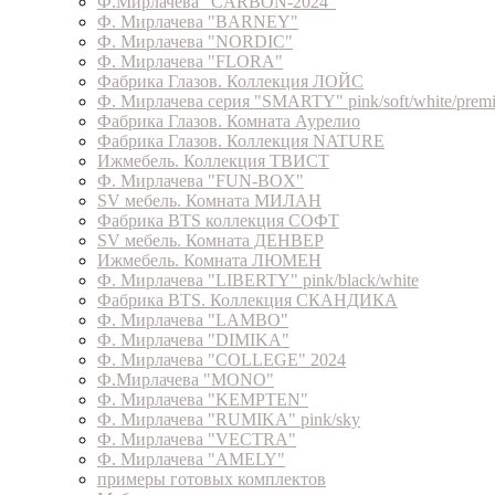
Ф.Мирлачева "CARBON-2024"
Ф. Мирлачева "BARNEY"
Ф. Мирлачева "NORDIC"
Ф. Мирлачева "FLORA"
Фабрика Глазов. Коллекция ЛОЙС
Ф. Мирлачева серия "SMARTY" pink/soft/white/prem
Фабрика Глазов. Комната Аурелио
Фабрика Глазов. Коллекция NATURE
Ижмебель. Коллекция ТВИСТ
Ф. Мирлачева "FUN-BOX"
SV мебель. Комната МИЛАН
Фабрика BTS коллекция СОФТ
SV мебель. Комната ДЕНВЕР
Ижмебель. Комната ЛЮМЕН
Ф. Мирлачева "LIBERTY" pink/black/white
Фабрика BTS. Коллекция СКАНДИКА
Ф. Мирлачева "LAMBO"
Ф. Мирлачева "DIMIKA"
Ф. Мирлачева "COLLEGE" 2024
Ф.Мирлачева "MONO"
Ф. Мирлачева "KEMPTEN"
Ф. Мирлачева "RUMIKA" pink/sky
Ф. Мирлачева "VECTRA"
Ф. Мирлачева "AMELY"
примеры готовых комплектов