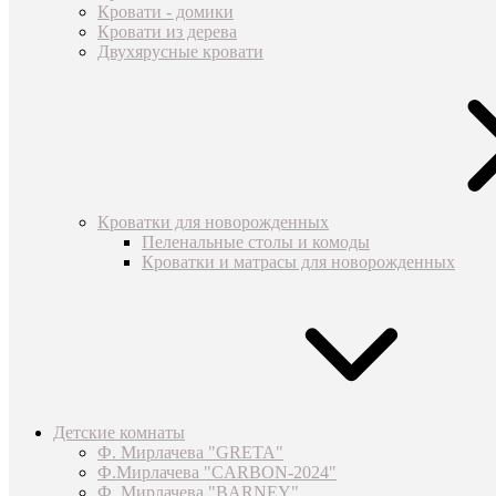
Кровати - домики
Кровати из дерева
Двухярусные кровати
Кроватки для новорожденных
Пеленальные столы и комоды
Кроватки и матрасы для новорожденных
Детские комнаты
Ф. Мирлачева "GRETA"
Ф.Мирлачева "CARBON-2024"
Ф. Мирлачева "BARNEY"