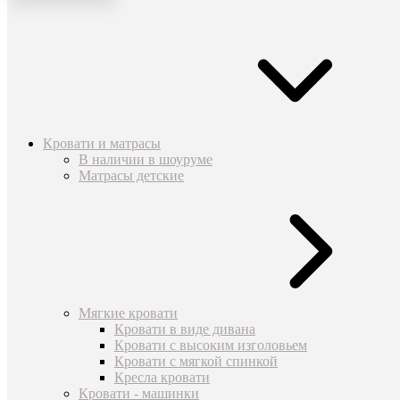
Кровати и матрасы
В наличии в шоуруме
Матрасы детские
Мягкие кровати
Кровати в виде дивана
Кровати с высоким изголовьем
Кровати с мягкой спинкой
Кресла кровати
Кровати - машинки