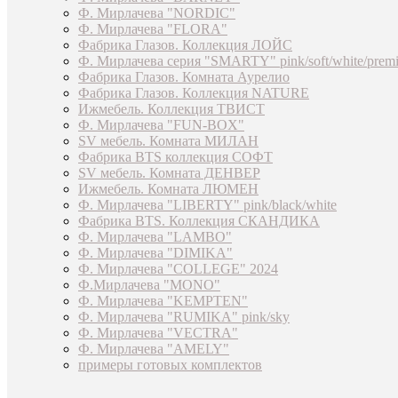
Ф. Мирлачева "NORDIC"
Ф. Мирлачева "FLORA"
Фабрика Глазов. Коллекция ЛОЙС
Ф. Мирлачева серия "SMARTY" pink/soft/white/prem
Фабрика Глазов. Комната Аурелио
Фабрика Глазов. Коллекция NATURE
Ижмебель. Коллекция ТВИСТ
Ф. Мирлачева "FUN-BOX"
SV мебель. Комната МИЛАН
Фабрика BTS коллекция СОФТ
SV мебель. Комната ДЕНВЕР
Ижмебель. Комната ЛЮМЕН
Ф. Мирлачева "LIBERTY" pink/black/white
Фабрика BTS. Коллекция СКАНДИКА
Ф. Мирлачева "LAMBO"
Ф. Мирлачева "DIMIKA"
Ф. Мирлачева "COLLEGE" 2024
Ф.Мирлачева "MONO"
Ф. Мирлачева "KEMPTEN"
Ф. Мирлачева "RUMIKA" pink/sky
Ф. Мирлачева "VECTRA"
Ф. Мирлачева "AMELY"
примеры готовых комплектов