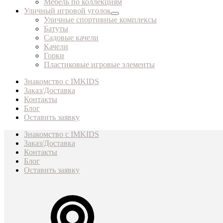
Мебель по коллекциям
Уличный игровой уголок
Уличные спортивные комплексы
Батуты
Садовые качели
Качели
Горки
Пластиковые игровые элементы
Знакомство с IMKIDS
Заказ/Доставка
Контакты
Блог
Оставить заявку
Знакомство с IMKIDS
Заказ/Доставка
Контакты
Блог
Оставить заявку