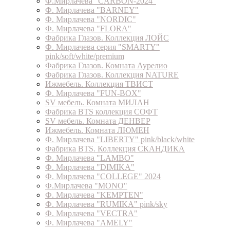
Ф.Мирлачева "CARBON-2024"
Ф. Мирлачева "BARNEY"
Ф. Мирлачева "NORDIC"
Ф. Мирлачева "FLORA"
Фабрика Глазов. Коллекция ЛОЙС
Ф. Мирлачева серия "SMARTY"
pink/soft/white/premium
Фабрика Глазов. Комната Аурелио
Фабрика Глазов. Коллекция NATURE
Ижмебель. Коллекция ТВИСТ
Ф. Мирлачева "FUN-BOX"
SV мебель. Комната МИЛАН
Фабрика BTS коллекция СОФТ
SV мебель. Комната ДЕНВЕР
Ижмебель. Комната ЛЮМЕН
Ф. Мирлачева "LIBERTY" pink/black/white
Фабрика BTS. Коллекция СКАНДИКА
Ф. Мирлачева "LAMBO"
Ф. Мирлачева "DIMIKA"
Ф. Мирлачева "COLLEGE" 2024
Ф.Мирлачева "MONO"
Ф. Мирлачева "KEMPTEN"
Ф. Мирлачева "RUMIKA" pink/sky
Ф. Мирлачева "VECTRA"
Ф. Мирлачева "AMELY"