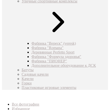
Уличные спортивные комплексы
Фабрика "Вереск" (veresk)
Фабрика "Romana"
Деревянные Perfetto Sport
Фабрика "Формула здоровья"
Фабрика "ПИОНЕР"
Дополнительное оборудование к ДСК
Батуты
Садовые качели
Качели
Горки
Пластиковые игровые элементы
Все фотографии
Избранное