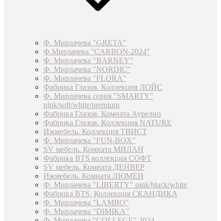
Ф. Мирлачева "GRETA"
Ф.Мирлачева "CARBON-2024"
Ф. Мирлачева "BARNEY"
Ф. Мирлачева "NORDIC"
Ф. Мирлачева "FLORA"
Фабрика Глазов. Коллекция ЛОЙС
Ф. Мирлачева серия "SMARTY"
pink/soft/white/premium
Фабрика Глазов. Комната Аурелио
Фабрика Глазов. Коллекция NATURE
Ижмебель. Коллекция ТВИСТ
Ф. Мирлачева "FUN-BOX"
SV мебель. Комната МИЛАН
Фабрика BTS коллекция СОФТ
SV мебель. Комната ДЕНВЕР
Ижмебель. Комната ЛЮМЕН
Ф. Мирлачева "LIBERTY" pink/black/white
Фабрика BTS. Коллекция СКАНДИКА
Ф. Мирлачева "LAMBO"
Ф. Мирлачева "DIMIKA"
Ф. Мирлачева "COLLEGE" 2024