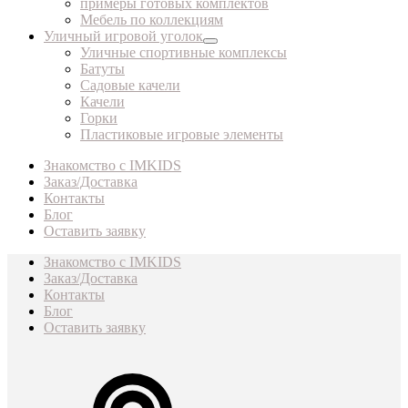
примеры готовых комплектов
Мебель по коллекциям
Уличный игровой уголок
Уличные спортивные комплексы
Батуты
Садовые качели
Качели
Горки
Пластиковые игровые элементы
Знакомство с IMKIDS
Заказ/Доставка
Контакты
Блог
Оставить заявку
Знакомство с IMKIDS
Заказ/Доставка
Контакты
Блог
Оставить заявку