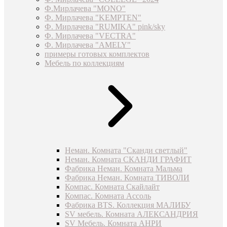
Ф.Мирлачева "MONO"
Ф. Мирлачева "KEMPTEN"
Ф. Мирлачева "RUMIKA" pink/sky
Ф. Мирлачева "VECTRA"
Ф. Мирлачева "AMELY"
примеры готовых комплектов
Мебель по коллекциям
Неман. Комната "Сканди светлый"
Неман. Комната СКАНДИ ГРАФИТ
Фабрика Неман. Комната Мальма
Фабрика Неман. Комната ТИВОЛИ
Компас. Комната Скайлайт
Компас. Комната Ассоль
Фабрика BTS. Коллекция МАЛИБУ
SV мебель. Комната АЛЕКСАНДРИЯ
SV Мебель. Комната АНРИ