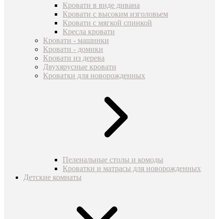
Кровати в виде дивана
Кровати с высоким изголовьем
Кровати с мягкой спинкой
Кресла кровати
Кровати - машинки
Кровати - домики
Кровати из дерева
Двухярусные кровати
Кроватки для новорожденных
Пеленальные столы и комоды
Кроватки и матрасы для новорожденных
Детские комнаты