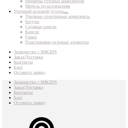
примеры готовых комплектов
Мебель по коллекциям
Уличный игровой уголок
Уличные спортивные комплексы
Батуты
Садовые качели
Качели
Горки
Пластиковые игровые элементы
Знакомство с IMKIDS
Заказ/Доставка
Контакты
Блог
Оставить заявку
Знакомство с IMKIDS
Заказ/Доставка
Контакты
Блог
Оставить заявку