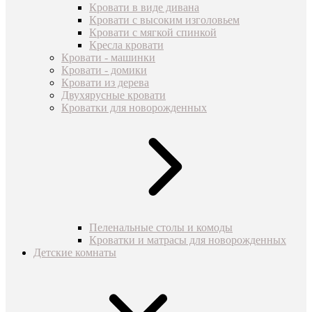
Кровати в виде дивана
Кровати с высоким изголовьем
Кровати с мягкой спинкой
Кресла кровати
Кровати - машинки
Кровати - домики
Кровати из дерева
Двухярусные кровати
Кроватки для новорожденных
Пеленальные столы и комоды
Кроватки и матрасы для новорожденных
Детские комнаты