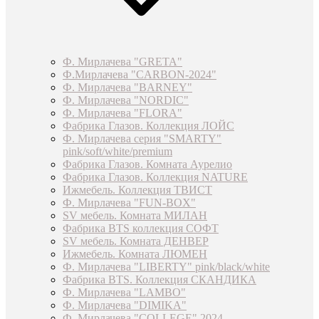
Ф. Мирлачева "GRETA"
Ф.Мирлачева "CARBON-2024"
Ф. Мирлачева "BARNEY"
Ф. Мирлачева "NORDIC"
Ф. Мирлачева "FLORA"
Фабрика Глазов. Коллекция ЛОЙС
Ф. Мирлачева серия "SMARTY"
pink/soft/white/premium
Фабрика Глазов. Комната Аурелио
Фабрика Глазов. Коллекция NATURE
Ижмебель. Коллекция ТВИСТ
Ф. Мирлачева "FUN-BOX"
SV мебель. Комната МИЛАН
Фабрика BTS коллекция СОФТ
SV мебель. Комната ДЕНВЕР
Ижмебель. Комната ЛЮМЕН
Ф. Мирлачева "LIBERTY" pink/black/white
Фабрика BTS. Коллекция СКАНДИКА
Ф. Мирлачева "LAMBO"
Ф. Мирлачева "DIMIKA"
Ф. Мирлачева "COLLEGE" 2024