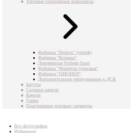
Уличные спортивные комплексы
Фабрика "Вереск" (veresk)
Фабрика "Romana"
Деревянные Perfetto Sport
Фабрика "Формула здоровья"
Фабрика "ПИОНЕР"
Дополнительное оборудование к ДСК
Батуты
Садовые качели
Качели
Горки
Пластиковые игровые элементы
Все фотографии
Избранное