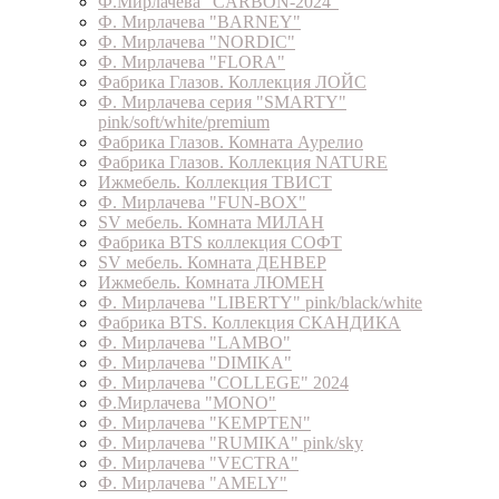
Ф.Мирлачева "CARBON-2024"
Ф. Мирлачева "BARNEY"
Ф. Мирлачева "NORDIC"
Ф. Мирлачева "FLORA"
Фабрика Глазов. Коллекция ЛОЙС
Ф. Мирлачева серия "SMARTY"
pink/soft/white/premium
Фабрика Глазов. Комната Аурелио
Фабрика Глазов. Коллекция NATURE
Ижмебель. Коллекция ТВИСТ
Ф. Мирлачева "FUN-BOX"
SV мебель. Комната МИЛАН
Фабрика BTS коллекция СОФТ
SV мебель. Комната ДЕНВЕР
Ижмебель. Комната ЛЮМЕН
Ф. Мирлачева "LIBERTY" pink/black/white
Фабрика BTS. Коллекция СКАНДИКА
Ф. Мирлачева "LAMBO"
Ф. Мирлачева "DIMIKA"
Ф. Мирлачева "COLLEGE" 2024
Ф.Мирлачева "MONO"
Ф. Мирлачева "KEMPTEN"
Ф. Мирлачева "RUMIKA" pink/sky
Ф. Мирлачева "VECTRA"
Ф. Мирлачева "AMELY"