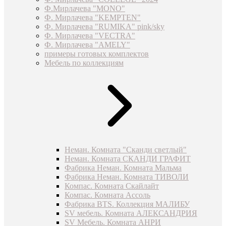
Ф.Мирлачева "MONO"
Ф. Мирлачева "KEMPTEN"
Ф. Мирлачева "RUMIKA" pink/sky
Ф. Мирлачева "VECTRA"
Ф. Мирлачева "AMELY"
примеры готовых комплектов
Мебель по коллекциям
Неман. Комната "Сканди светлый"
Неман. Комната СКАНДИ ГРАФИТ
Фабрика Неман. Комната Мальма
Фабрика Неман. Комната ТИВОЛИ
Компас. Комната Скайлайт
Компас. Комната Ассоль
Фабрика BTS. Коллекция МАЛИБУ
SV мебель. Комната АЛЕКСАНДРИЯ
SV Мебель. Комната АНРИ