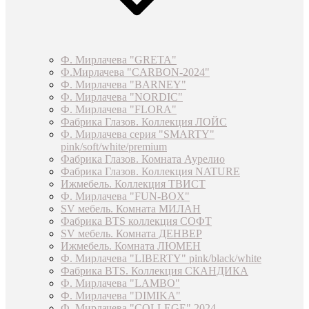
Ф. Мирлачева "GRETA"
Ф.Мирлачева "CARBON-2024"
Ф. Мирлачева "BARNEY"
Ф. Мирлачева "NORDIC"
Ф. Мирлачева "FLORA"
Фабрика Глазов. Коллекция ЛОЙС
Ф. Мирлачева серия "SMARTY"
pink/soft/white/premium
Фабрика Глазов. Комната Аурелио
Фабрика Глазов. Коллекция NATURE
Ижмебель. Коллекция ТВИСТ
Ф. Мирлачева "FUN-BOX"
SV мебель. Комната МИЛАН
Фабрика BTS коллекция СОФТ
SV мебель. Комната ДЕНВЕР
Ижмебель. Комната ЛЮМЕН
Ф. Мирлачева "LIBERTY" pink/black/white
Фабрика BTS. Коллекция СКАНДИКА
Ф. Мирлачева "LAMBO"
Ф. Мирлачева "DIMIKA"
Ф. Мирлачева "COLLEGE" 2024