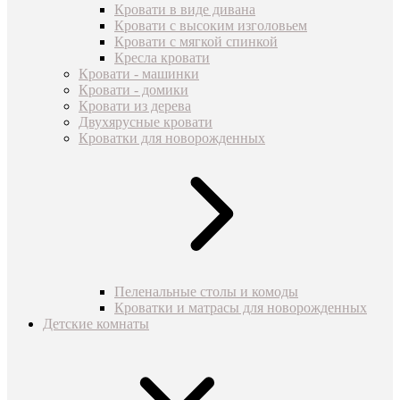
Кровати в виде дивана
Кровати с высоким изголовьем
Кровати с мягкой спинкой
Кресла кровати
Кровати - машинки
Кровати - домики
Кровати из дерева
Двухярусные кровати
Кроватки для новорожденных
Пеленальные столы и комоды
Кроватки и матрасы для новорожденных
Детские комнаты