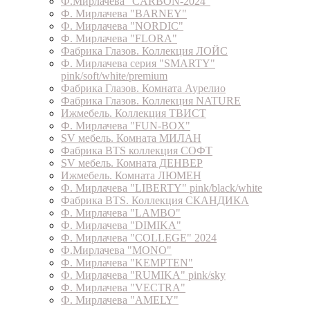
Ф.Мирлачева "CARBON-2024"
Ф. Мирлачева "BARNEY"
Ф. Мирлачева "NORDIC"
Ф. Мирлачева "FLORA"
Фабрика Глазов. Коллекция ЛОЙС
Ф. Мирлачева серия "SMARTY"
pink/soft/white/premium
Фабрика Глазов. Комната Аурелио
Фабрика Глазов. Коллекция NATURE
Ижмебель. Коллекция ТВИСТ
Ф. Мирлачева "FUN-BOX"
SV мебель. Комната МИЛАН
Фабрика BTS коллекция СОФТ
SV мебель. Комната ДЕНВЕР
Ижмебель. Комната ЛЮМЕН
Ф. Мирлачева "LIBERTY" pink/black/white
Фабрика BTS. Коллекция СКАНДИКА
Ф. Мирлачева "LAMBO"
Ф. Мирлачева "DIMIKA"
Ф. Мирлачева "COLLEGE" 2024
Ф.Мирлачева "MONO"
Ф. Мирлачева "KEMPTEN"
Ф. Мирлачева "RUMIKA" pink/sky
Ф. Мирлачева "VECTRA"
Ф. Мирлачева "AMELY"