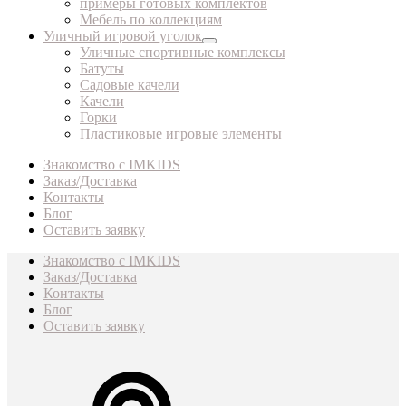
примеры готовых комплектов
Мебель по коллекциям
Уличный игровой уголок
Уличные спортивные комплексы
Батуты
Садовые качели
Качели
Горки
Пластиковые игровые элементы
Знакомство с IMKIDS
Заказ/Доставка
Контакты
Блог
Оставить заявку
Знакомство с IMKIDS
Заказ/Доставка
Контакты
Блог
Оставить заявку