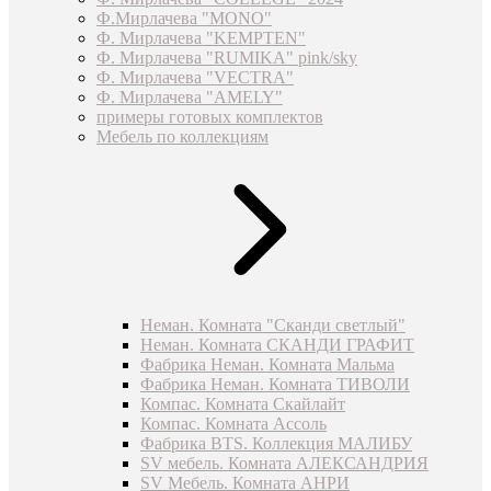
Ф.Мирлачева "MONO"
Ф. Мирлачева "KEMPTEN"
Ф. Мирлачева "RUMIKA" pink/sky
Ф. Мирлачева "VECTRA"
Ф. Мирлачева "AMELY"
примеры готовых комплектов
Мебель по коллекциям
Неман. Комната "Сканди светлый"
Неман. Комната СКАНДИ ГРАФИТ
Фабрика Неман. Комната Мальма
Фабрика Неман. Комната ТИВОЛИ
Компас. Комната Скайлайт
Компас. Комната Ассоль
Фабрика BTS. Коллекция МАЛИБУ
SV мебель. Комната АЛЕКСАНДРИЯ
SV Мебель. Комната АНРИ