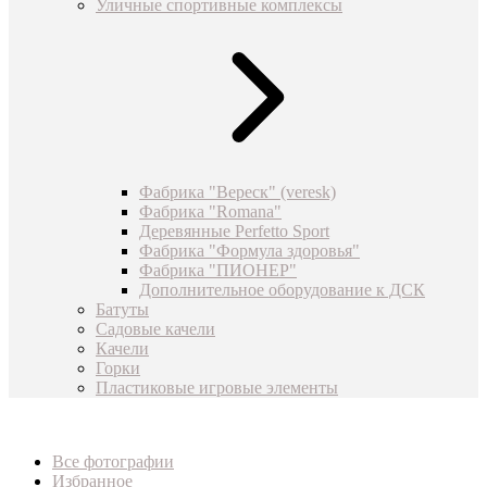
Уличные спортивные комплексы
Фабрика "Вереск" (veresk)
Фабрика "Romana"
Деревянные Perfetto Sport
Фабрика "Формула здоровья"
Фабрика "ПИОНЕР"
Дополнительное оборудование к ДСК
Батуты
Садовые качели
Качели
Горки
Пластиковые игровые элементы
Все фотографии
Избранное