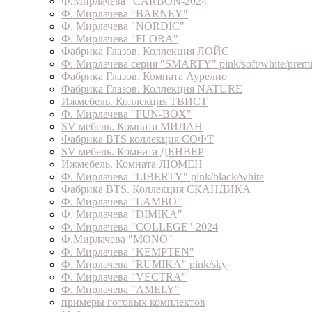
Ф.Мирлачева "CARBON-2024"
Ф. Мирлачева "BARNEY"
Ф. Мирлачева "NORDIC"
Ф. Мирлачева "FLORA"
Фабрика Глазов. Коллекция ЛОЙС
Ф. Мирлачева серия "SMARTY" pink/soft/white/prem
Фабрика Глазов. Комната Аурелио
Фабрика Глазов. Коллекция NATURE
Ижмебель. Коллекция ТВИСТ
Ф. Мирлачева "FUN-BOX"
SV мебель. Комната МИЛАН
Фабрика BTS коллекция СОФТ
SV мебель. Комната ДЕНВЕР
Ижмебель. Комната ЛЮМЕН
Ф. Мирлачева "LIBERTY" pink/black/white
Фабрика BTS. Коллекция СКАНДИКА
Ф. Мирлачева "LAMBO"
Ф. Мирлачева "DIMIKA"
Ф. Мирлачева "COLLEGE" 2024
Ф.Мирлачева "MONO"
Ф. Мирлачева "KEMPTEN"
Ф. Мирлачева "RUMIKA" pink/sky
Ф. Мирлачева "VECTRA"
Ф. Мирлачева "AMELY"
примеры готовых комплектов