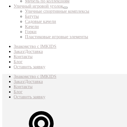
Мебель по коллекциям
Уличный игровой уголок
Уличные спортивные комплексы
Батуты
Садовые качели
Качели
Горки
Пластиковые игровые элементы
Знакомство с IMKIDS
Заказ/Доставка
Контакты
Блог
Оставить заявку
Знакомство с IMKIDS
Заказ/Доставка
Контакты
Блог
Оставить заявку