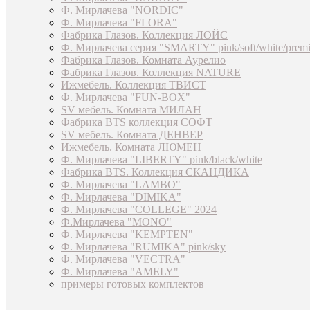
Ф. Мирлачева "NORDIC"
Ф. Мирлачева "FLORA"
Фабрика Глазов. Коллекция ЛОЙС
Ф. Мирлачева серия "SMARTY" pink/soft/white/prem
Фабрика Глазов. Комната Аурелио
Фабрика Глазов. Коллекция NATURE
Ижмебель. Коллекция ТВИСТ
Ф. Мирлачева "FUN-BOX"
SV мебель. Комната МИЛАН
Фабрика BTS коллекция СОФТ
SV мебель. Комната ДЕНВЕР
Ижмебель. Комната ЛЮМЕН
Ф. Мирлачева "LIBERTY" pink/black/white
Фабрика BTS. Коллекция СКАНДИКА
Ф. Мирлачева "LAMBO"
Ф. Мирлачева "DIMIKA"
Ф. Мирлачева "COLLEGE" 2024
Ф.Мирлачева "MONO"
Ф. Мирлачева "KEMPTEN"
Ф. Мирлачева "RUMIKA" pink/sky
Ф. Мирлачева "VECTRA"
Ф. Мирлачева "AMELY"
примеры готовых комплектов