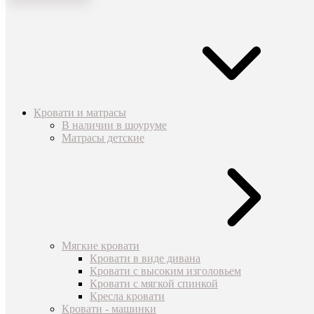
Кровати и матрасы
В наличии в шоуруме
Матрасы детские
Мягкие кровати
Кровати в виде дивана
Кровати с высоким изголовьем
Кровати с мягкой спинкой
Кресла кровати
Кровати - машинки