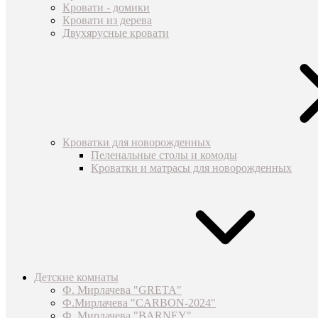
Кровати - домики
Кровати из дерева
Двухярусные кровати
Кроватки для новорожденных
Пеленальные столы и комоды
Кроватки и матрасы для новорожденных
Детские комнаты
Ф. Мирлачева "GRETA"
Ф.Мирлачева "CARBON-2024"
Ф. Мирлачева "BARNEY"