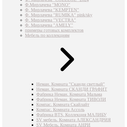
Ф.Мирлачева "MONO"
Ф. Мирлачева "KEMPTEN"
Ф. Мирлачева "RUMIKA" pink/sky
Ф. Мирлачева "VECTRA"
Ф. Мирлачева "AMELY"
примеры готовых комплектов
Мебель по коллекциям
Неман. Комната "Сканди светлый"
Неман. Комната СКАНДИ ГРАФИТ
Фабрика Неман. Комната Мальма
Фабрика Неман. Комната ТИВОЛИ
Компас. Комната Скайлайт
Компас. Комната Ассоль
Фабрика BTS. Коллекция МАЛИБУ
SV мебель. Комната АЛЕКСАНДРИЯ
SV Мебель. Комната АНРИ