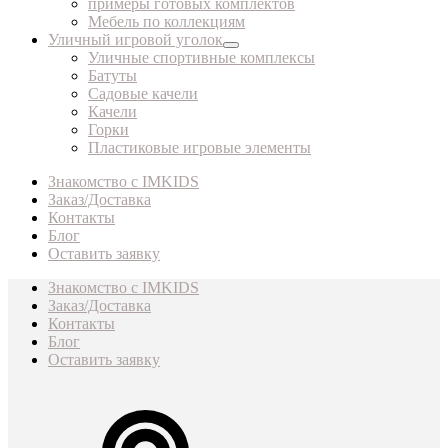
примеры готовых комплектов
Мебель по коллекциям
Уличный игровой уголок
Уличные спортивные комплексы
Батуты
Садовые качели
Качели
Горки
Пластиковые игровые элементы
Знакомство с IMKIDS
Заказ/Доставка
Контакты
Блог
Оставить заявку
Знакомство с IMKIDS
Заказ/Доставка
Контакты
Блог
Оставить заявку