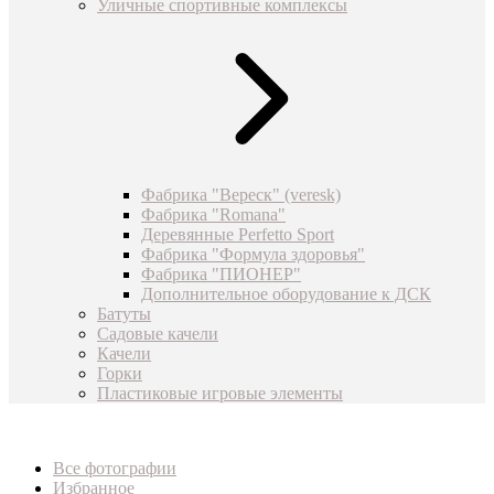
Уличные спортивные комплексы
Фабрика "Вереск" (veresk)
Фабрика "Romana"
Деревянные Perfetto Sport
Фабрика "Формула здоровья"
Фабрика "ПИОНЕР"
Дополнительное оборудование к ДСК
Батуты
Садовые качели
Качели
Горки
Пластиковые игровые элементы
Все фотографии
Избранное