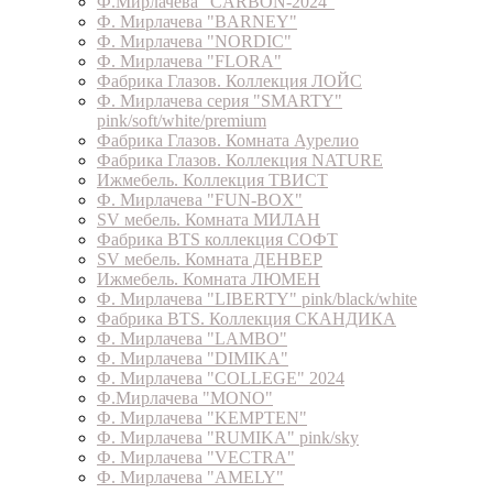
Ф.Мирлачева "CARBON-2024"
Ф. Мирлачева "BARNEY"
Ф. Мирлачева "NORDIC"
Ф. Мирлачева "FLORA"
Фабрика Глазов. Коллекция ЛОЙС
Ф. Мирлачева серия "SMARTY"
pink/soft/white/premium
Фабрика Глазов. Комната Аурелио
Фабрика Глазов. Коллекция NATURE
Ижмебель. Коллекция ТВИСТ
Ф. Мирлачева "FUN-BOX"
SV мебель. Комната МИЛАН
Фабрика BTS коллекция СОФТ
SV мебель. Комната ДЕНВЕР
Ижмебель. Комната ЛЮМЕН
Ф. Мирлачева "LIBERTY" pink/black/white
Фабрика BTS. Коллекция СКАНДИКА
Ф. Мирлачева "LAMBO"
Ф. Мирлачева "DIMIKA"
Ф. Мирлачева "COLLEGE" 2024
Ф.Мирлачева "MONO"
Ф. Мирлачева "KEMPTEN"
Ф. Мирлачева "RUMIKA" pink/sky
Ф. Мирлачева "VECTRA"
Ф. Мирлачева "AMELY"