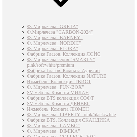
Ф. Мирлачева "GRETA"
Ф.Мирлачева "CARBON-2024"
Ф. Мирлачева "BARNEY"
Ф. Мирлачева "NORDIC"
Ф. Мирлачева "FLORA"
Фабрика Глазов. Коллекция ЛОЙС
Ф. Мирлачева серия "SMARTY"
pink/soft/white/premium
Фабрика Глазов. Комната Аурелио
Фабрика Глазов. Коллекция NATURE
Ижмебель. Коллекция ТВИСТ
Ф. Мирлачева "FUN-BOX"
SV мебель. Комната МИЛАН
Фабрика BTS коллекция СОФТ
SV мебель. Комната ДЕНВЕР
Ижмебель. Комната ЛЮМЕН
Ф. Мирлачева "LIBERTY" pink/black/white
Фабрика BTS. Коллекция СКАНДИКА
Ф. Мирлачева "LAMBO"
Ф. Мирлачева "DIMIKA"
Ф. Мирлачева "COLLEGE" 2024