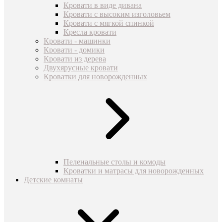
Кровати в виде дивана
Кровати с высоким изголовьем
Кровати с мягкой спинкой
Кресла кровати
Кровати - машинки
Кровати - домики
Кровати из дерева
Двухярусные кровати
Кроватки для новорожденных
Пеленальные столы и комоды
Кроватки и матрасы для новорожденных
Детские комнаты