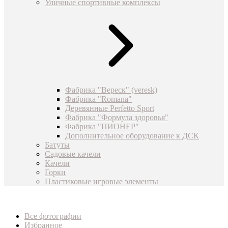
Уличные спортивные комплексы
Фабрика "Вереск" (veresk)
Фабрика "Romana"
Деревянные Perfetto Sport
Фабрика "Формула здоровья"
Фабрика "ПИОНЕР"
Дополнительное оборудование к ДСК
Батуты
Садовые качели
Качели
Горки
Пластиковые игровые элементы
Все фотографии
Избранное