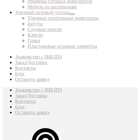
примеры готовых комплектов
Мебель по коллекциям
Уличный игровой уголок
Уличные спортивные комплексы
Батуты
Садовые качели
Качели
Горки
Пластиковые игровые элементы
Знакомство с IMKIDS
Заказ/Доставка
Контакты
Блог
Оставить заявку
Знакомство с IMKIDS
Заказ/Доставка
Контакты
Блог
Оставить заявку