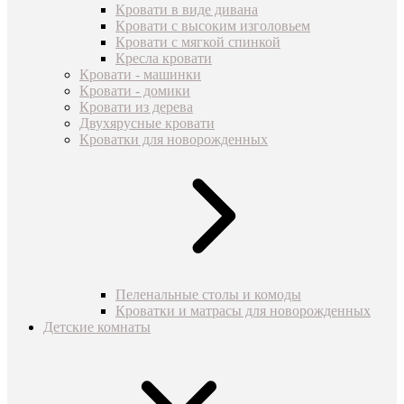
Кровати в виде дивана
Кровати с высоким изголовьем
Кровати с мягкой спинкой
Кресла кровати
Кровати - машинки
Кровати - домики
Кровати из дерева
Двухярусные кровати
Кроватки для новорожденных
Пеленальные столы и комоды
Кроватки и матрасы для новорожденных
Детские комнаты