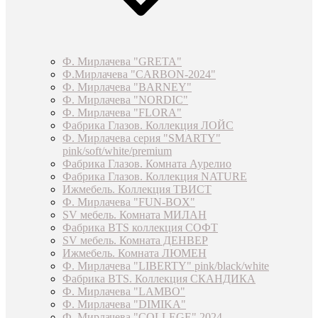
Ф. Мирлачева "GRETA"
Ф.Мирлачева "CARBON-2024"
Ф. Мирлачева "BARNEY"
Ф. Мирлачева "NORDIC"
Ф. Мирлачева "FLORA"
Фабрика Глазов. Коллекция ЛОЙС
Ф. Мирлачева серия "SMARTY"
pink/soft/white/premium
Фабрика Глазов. Комната Аурелио
Фабрика Глазов. Коллекция NATURE
Ижмебель. Коллекция ТВИСТ
Ф. Мирлачева "FUN-BOX"
SV мебель. Комната МИЛАН
Фабрика BTS коллекция СОФТ
SV мебель. Комната ДЕНВЕР
Ижмебель. Комната ЛЮМЕН
Ф. Мирлачева "LIBERTY" pink/black/white
Фабрика BTS. Коллекция СКАНДИКА
Ф. Мирлачева "LAMBO"
Ф. Мирлачева "DIMIKA"
Ф. Мирлачева "COLLEGE" 2024