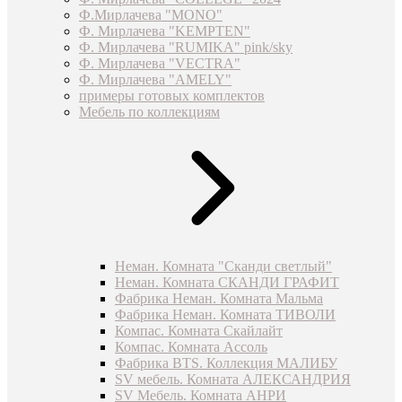
Ф.Мирлачева "MONO"
Ф. Мирлачева "KEMPTEN"
Ф. Мирлачева "RUMIKA" pink/sky
Ф. Мирлачева "VECTRA"
Ф. Мирлачева "AMELY"
примеры готовых комплектов
Мебель по коллекциям
Неман. Комната "Сканди светлый"
Неман. Комната СКАНДИ ГРАФИТ
Фабрика Неман. Комната Мальма
Фабрика Неман. Комната ТИВОЛИ
Компас. Комната Скайлайт
Компас. Комната Ассоль
Фабрика BTS. Коллекция МАЛИБУ
SV мебель. Комната АЛЕКСАНДРИЯ
SV Мебель. Комната АНРИ