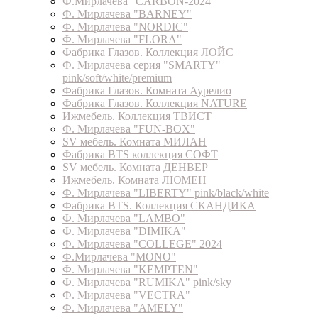
Ф.Мирлачева "CARBON-2024"
Ф. Мирлачева "BARNEY"
Ф. Мирлачева "NORDIC"
Ф. Мирлачева "FLORA"
Фабрика Глазов. Коллекция ЛОЙС
Ф. Мирлачева серия "SMARTY"
pink/soft/white/premium
Фабрика Глазов. Комната Аурелио
Фабрика Глазов. Коллекция NATURE
Ижмебель. Коллекция ТВИСТ
Ф. Мирлачева "FUN-BOX"
SV мебель. Комната МИЛАН
Фабрика BTS коллекция СОФТ
SV мебель. Комната ДЕНВЕР
Ижмебель. Комната ЛЮМЕН
Ф. Мирлачева "LIBERTY" pink/black/white
Фабрика BTS. Коллекция СКАНДИКА
Ф. Мирлачева "LAMBO"
Ф. Мирлачева "DIMIKA"
Ф. Мирлачева "COLLEGE" 2024
Ф.Мирлачева "MONO"
Ф. Мирлачева "KEMPTEN"
Ф. Мирлачева "RUMIKA" pink/sky
Ф. Мирлачева "VECTRA"
Ф. Мирлачева "AMELY"