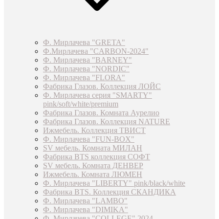
Ф. Мирлачева "GRETA"
Ф.Мирлачева "CARBON-2024"
Ф. Мирлачева "BARNEY"
Ф. Мирлачева "NORDIC"
Ф. Мирлачева "FLORA"
Фабрика Глазов. Коллекция ЛОЙС
Ф. Мирлачева серия "SMARTY"
pink/soft/white/premium
Фабрика Глазов. Комната Аурелио
Фабрика Глазов. Коллекция NATURE
Ижмебель. Коллекция ТВИСТ
Ф. Мирлачева "FUN-BOX"
SV мебель. Комната МИЛАН
Фабрика BTS коллекция СОФТ
SV мебель. Комната ДЕНВЕР
Ижмебель. Комната ЛЮМЕН
Ф. Мирлачева "LIBERTY" pink/black/white
Фабрика BTS. Коллекция СКАНДИКА
Ф. Мирлачева "LAMBO"
Ф. Мирлачева "DIMIKA"
Ф. Мирлачева "COLLEGE" 2024