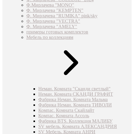
Ф.Мирлачева "MONO"
Ф. Мирлачева "KEMPTEN"
Ф. Мирлачева "RUMIKA" pink/sky
Ф. Мирлачева "VECTRA"
Ф. Мирлачева "AMELY"
примеры готовых комплектов
Мебель по коллекциям
Неман. Комната "Сканди светлый"
Неман. Комната СКАНДИ ГРАФИТ
Фабрика Неман. Комната Мальма
Фабрика Неман. Комната ТИВОЛИ
Компас. Комната Скайлайт
Компас. Комната Ассоль
Фабрика BTS. Коллекция МАЛИБУ
SV мебель. Комната АЛЕКСАНДРИЯ
SV Мебель. Комната АНРИ