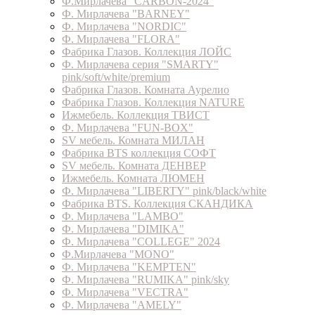
Ф.Мирлачева "CARBON-2024"
Ф. Мирлачева "BARNEY"
Ф. Мирлачева "NORDIC"
Ф. Мирлачева "FLORA"
Фабрика Глазов. Коллекция ЛОЙС
Ф. Мирлачева серия "SMARTY"
pink/soft/white/premium
Фабрика Глазов. Комната Аурелио
Фабрика Глазов. Коллекция NATURE
Ижмебель. Коллекция ТВИСТ
Ф. Мирлачева "FUN-BOX"
SV мебель. Комната МИЛАН
Фабрика BTS коллекция СОФТ
SV мебель. Комната ДЕНВЕР
Ижмебель. Комната ЛЮМЕН
Ф. Мирлачева "LIBERTY" pink/black/white
Фабрика BTS. Коллекция СКАНДИКА
Ф. Мирлачева "LAMBO"
Ф. Мирлачева "DIMIKA"
Ф. Мирлачева "COLLEGE" 2024
Ф.Мирлачева "MONO"
Ф. Мирлачева "KEMPTEN"
Ф. Мирлачева "RUMIKA" pink/sky
Ф. Мирлачева "VECTRA"
Ф. Мирлачева "AMELY"