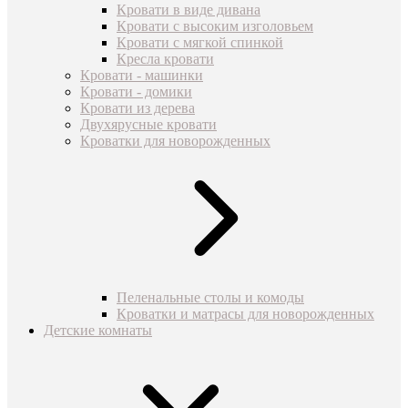
Кровати в виде дивана
Кровати с высоким изголовьем
Кровати с мягкой спинкой
Кресла кровати
Кровати - машинки
Кровати - домики
Кровати из дерева
Двухярусные кровати
Кроватки для новорожденных
Пеленальные столы и комоды
Кроватки и матрасы для новорожденных
Детские комнаты