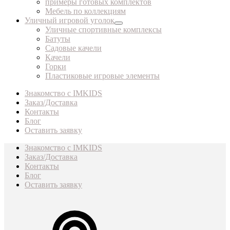
примеры готовых комплектов
Мебель по коллекциям
Уличный игровой уголок
Уличные спортивные комплексы
Батуты
Садовые качели
Качели
Горки
Пластиковые игровые элементы
Знакомство с IMKIDS
Заказ/Доставка
Контакты
Блог
Оставить заявку
Знакомство с IMKIDS
Заказ/Доставка
Контакты
Блог
Оставить заявку