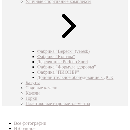
Уличные спортивные комплексы
Фабрика "Вереск" (veresk)
Фабрика "Romana"
Деревянные Perfetto Sport
Фабрика "Формула здоровья"
Фабрика "ПИОНЕР"
Дополнительное оборудование к ДСК
Батуты
Садовые качели
Качели
Горки
Пластиковые игровые элементы
Все фотографии
Избранное