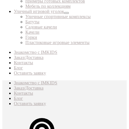
примеры готовых комплектов
Мебель по коллекциям
Уличный игровой уголок
Уличные спортивные комплексы
Батуты
Садовые качели
Качели
Горки
Пластиковые игровые элементы
Знакомство с IMKIDS
Заказ/Доставка
Контакты
Блог
Оставить заявку
Знакомство с IMKIDS
Заказ/Доставка
Контакты
Блог
Оставить заявку