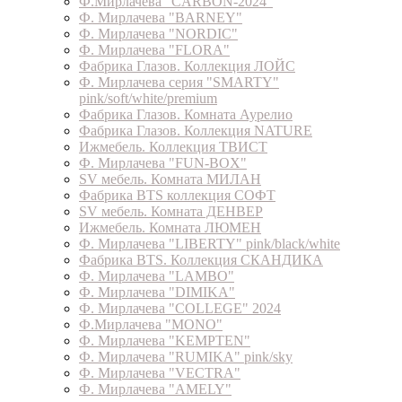
Ф.Мирлачева "CARBON-2024"
Ф. Мирлачева "BARNEY"
Ф. Мирлачева "NORDIC"
Ф. Мирлачева "FLORA"
Фабрика Глазов. Коллекция ЛОЙС
Ф. Мирлачева серия "SMARTY"
pink/soft/white/premium
Фабрика Глазов. Комната Аурелио
Фабрика Глазов. Коллекция NATURE
Ижмебель. Коллекция ТВИСТ
Ф. Мирлачева "FUN-BOX"
SV мебель. Комната МИЛАН
Фабрика BTS коллекция СОФТ
SV мебель. Комната ДЕНВЕР
Ижмебель. Комната ЛЮМЕН
Ф. Мирлачева "LIBERTY" pink/black/white
Фабрика BTS. Коллекция СКАНДИКА
Ф. Мирлачева "LAMBO"
Ф. Мирлачева "DIMIKA"
Ф. Мирлачева "COLLEGE" 2024
Ф.Мирлачева "MONO"
Ф. Мирлачева "KEMPTEN"
Ф. Мирлачева "RUMIKA" pink/sky
Ф. Мирлачева "VECTRA"
Ф. Мирлачева "AMELY"