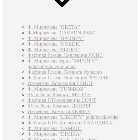
Ф. Мирлачева "GRETA"
Ф.Мирлачева "CARBON-2024"
Ф. Мирлачева "BARNEY"
Ф. Мирлачева "NORDIC"
Ф. Мирлачева "FLORA"
Фабрика Глазов. Коллекция ЛОЙС
Ф. Мирлачева серия "SMARTY"
pink/soft/white/premium
Фабрика Глазов. Комната Аурелио
Фабрика Глазов. Коллекция NATURE
Ижмебель. Коллекция ТВИСТ
Ф. Мирлачева "FUN-BOX"
SV мебель. Комната МИЛАН
Фабрика BTS коллекция СОФТ
SV мебель. Комната ДЕНВЕР
Ижмебель. Комната ЛЮМЕН
Ф. Мирлачева "LIBERTY" pink/black/white
Фабрика BTS. Коллекция СКАНДИКА
Ф. Мирлачева "LAMBO"
Ф. Мирлачева "DIMIKA"
Ф. Мирлачева "COLLEGE" 2024