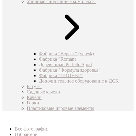
Уличные спортивные комплексы
Фабрика "Вереск" (veresk)
Фабрика "Romana"
Деревянные Perfetto Sport
Фабрика "Формула здоровья"
Фабрика "ПИОНЕР"
Дополнительное оборудование к ДСК
Батуты
Садовые качели
Качели
Горки
Пластиковые игровые элементы
Все фотографии
Избранное