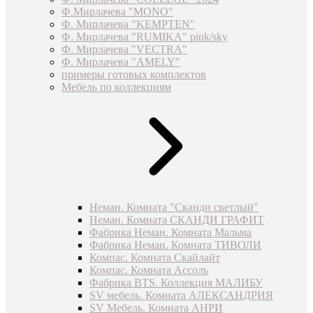
Ф.Мирлачева "MONO"
Ф. Мирлачева "KEMPTEN"
Ф. Мирлачева "RUMIKA" pink/sky
Ф. Мирлачева "VECTRA"
Ф. Мирлачева "AMELY"
примеры готовых комплектов
Мебель по коллекциям
Неман. Комната "Сканди светлый"
Неман. Комната СКАНДИ ГРАФИТ
Фабрика Неман. Комната Мальма
Фабрика Неман. Комната ТИВОЛИ
Компас. Комната Скайлайт
Компас. Комната Ассоль
Фабрика BTS. Коллекция МАЛИБУ
SV мебель. Комната АЛЕКСАНДРИЯ
SV Мебель. Комната АНРИ