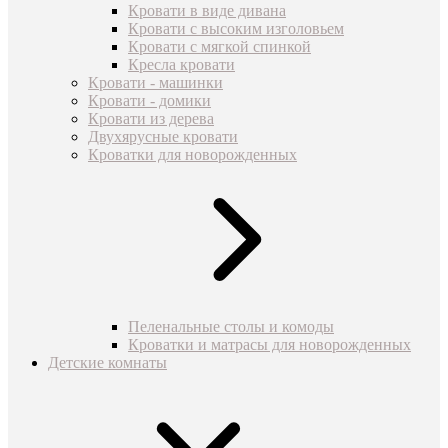
Кровати в виде дивана
Кровати с высоким изголовьем
Кровати с мягкой спинкой
Кресла кровати
Кровати - машинки
Кровати - домики
Кровати из дерева
Двухярусные кровати
Кроватки для новорожденных
Пеленальные столы и комоды
Кроватки и матрасы для новорожденных
Детские комнаты