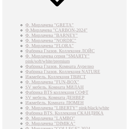
Ф. Мирлачева "GRETA"
Ф.Мирлачева "CARBON-2024"
Ф. Мирлачева "BARNEY"
Ф. Мирлачева "NORDIC"
Ф. Мирлачева "FLORA"
Фабрика Глазов. Коллекция ЛОЙС
Ф. Мирлачева серия "SMARTY"
pink/soft/white/premium
Фабрика Глазов. Комната Аурелио
Фабрика Глазов. Коллекция NATURE
Ижмебель. Коллекция ТВИСТ
Ф. Мирлачева "FUN-BOX"
SV мебель. Комната МИЛАН
Фабрика BTS коллекция СОФТ
SV мебель. Комната ДЕНВЕР
Ижмебель. Комната ЛЮМЕН
Ф. Мирлачева "LIBERTY" pink/black/white
Фабрика BTS. Коллекция СКАНДИКА
Ф. Мирлачева "LAMBO"
Ф. Мирлачева "DIMIKA"
Ф. Мирлачева "COLLEGE" 2024