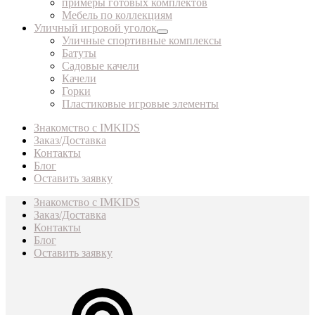
примеры готовых комплектов
Мебель по коллекциям
Уличный игровой уголок
Уличные спортивные комплексы
Батуты
Садовые качели
Качели
Горки
Пластиковые игровые элементы
Знакомство с IMKIDS
Заказ/Доставка
Контакты
Блог
Оставить заявку
Знакомство с IMKIDS
Заказ/Доставка
Контакты
Блог
Оставить заявку