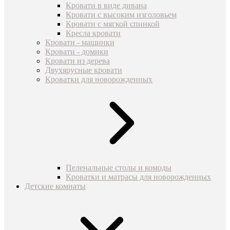
Кровати в виде дивана
Кровати с высоким изголовьем
Кровати с мягкой спинкой
Кресла кровати
Кровати - машинки
Кровати - домики
Кровати из дерева
Двухярусные кровати
Кроватки для новорожденных
Пеленальные столы и комоды
Кроватки и матрасы для новорожденных
Детские комнаты