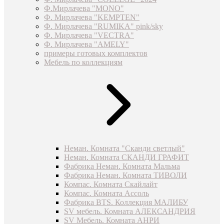
Ф.Мирлачева "MONO"
Ф. Мирлачева "KEMPTEN"
Ф. Мирлачева "RUMIKA" pink/sky
Ф. Мирлачева "VECTRA"
Ф. Мирлачева "AMELY"
примеры готовых комплектов
Мебель по коллекциям
Неман. Комната "Сканди светлый"
Неман. Комната СКАНДИ ГРАФИТ
Фабрика Неман. Комната Мальма
Фабрика Неман. Комната ТИВОЛИ
Компас. Комната Скайлайт
Компас. Комната Ассоль
Фабрика BTS. Коллекция МАЛИБУ
SV мебель. Комната АЛЕКСАНДРИЯ
SV Мебель. Комната АНРИ