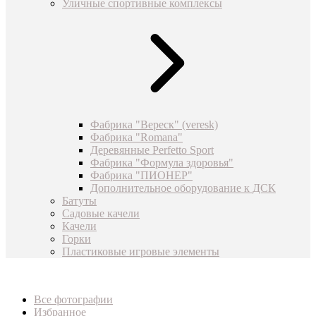
Уличные спортивные комплексы
Фабрика "Вереск" (veresk)
Фабрика "Romana"
Деревянные Perfetto Sport
Фабрика "Формула здоровья"
Фабрика "ПИОНЕР"
Дополнительное оборудование к ДСК
Батуты
Садовые качели
Качели
Горки
Пластиковые игровые элементы
Все фотографии
Избранное