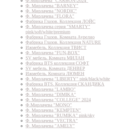
Ф.Мирлачева "CARBON-2024"
Ф. Мирлачева "BARNEY"
Ф. Мирлачева "NORDIC"
Ф. Мирлачева "FLORA"
Фабрика Глазов. Коллекция ЛОЙС
Ф. Мирлачева серия "SMARTY"
pink/soft/white/premium
Фабрика Глазов. Комната Аурелио
Фабрика Глазов. Коллекция NATURE
Ижмебель. Коллекция ТВИСТ
Ф. Мирлачева "FUN-BOX"
SV мебель. Комната МИЛАН
Фабрика BTS коллекция СОФТ
SV мебель. Комната ДЕНВЕР
Ижмебель. Комната ЛЮМЕН
Ф. Мирлачева "LIBERTY" pink/black/white
Фабрика BTS. Коллекция СКАНДИКА
Ф. Мирлачева "LAMBO"
Ф. Мирлачева "DIMIKA"
Ф. Мирлачева "COLLEGE" 2024
Ф.Мирлачева "MONO"
Ф. Мирлачева "KEMPTEN"
Ф. Мирлачева "RUMIKA" pink/sky
Ф. Мирлачева "VECTRA"
Ф. Мирлачева "AMELY"