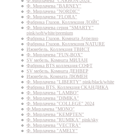
Ф.Мирлачева "CARBON-2024"
Ф. Мирлачева "BARNEY"
Ф. Мирлачева "NORDIC"
Ф. Мирлачева "FLORA"
Фабрика Глазов. Коллекция ЛОЙС
Ф. Мирлачева серия "SMARTY"
pink/soft/white/premium
Фабрика Глазов. Комната Аурелио
Фабрика Глазов. Коллекция NATURE
Ижмебель. Коллекция ТВИСТ
Ф. Мирлачева "FUN-BOX"
SV мебель. Комната МИЛАН
Фабрика BTS коллекция СОФТ
SV мебель. Комната ДЕНВЕР
Ижмебель. Комната ЛЮМЕН
Ф. Мирлачева "LIBERTY" pink/black/white
Фабрика BTS. Коллекция СКАНДИКА
Ф. Мирлачева "LAMBO"
Ф. Мирлачева "DIMIKA"
Ф. Мирлачева "COLLEGE" 2024
Ф.Мирлачева "MONO"
Ф. Мирлачева "KEMPTEN"
Ф. Мирлачева "RUMIKA" pink/sky
Ф. Мирлачева "VECTRA"
Ф. Мирлачева "AMELY"