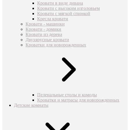
Кровати в виде дивана
Кровати с высоким изголовьем
Кровати с мягкой спинкой
Кресла кровати
Кровати - машинки
Кровати - домики
Кровати из дерева
Двухярусные кровати
Кроватки для новорожденных
Пеленальные столы и комоды
Кроватки и матрасы для новорожденных
Детские комнаты