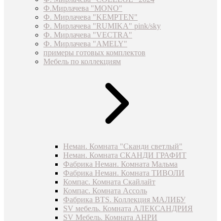
Ф.Мирлачева "MONO"
Ф. Мирлачева "KEMPTEN"
Ф. Мирлачева "RUMIKA" pink/sky
Ф. Мирлачева "VECTRA"
Ф. Мирлачева "AMELY"
примеры готовых комплектов
Мебель по коллекциям
Неман. Комната "Сканди светлый"
Неман. Комната СКАНДИ ГРАФИТ
Фабрика Неман. Комната Мальма
Фабрика Неман. Комната ТИВОЛИ
Компас. Комната Скайлайт
Компас. Комната Ассоль
Фабрика BTS. Коллекция МАЛИБУ
SV мебель. Комната АЛЕКСАНДРИЯ
SV Мебель. Комната АНРИ