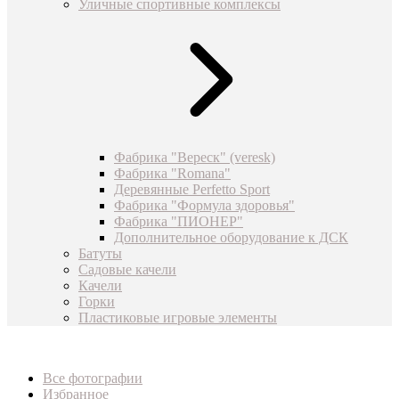
Уличные спортивные комплексы
Фабрика "Вереск" (veresk)
Фабрика "Romana"
Деревянные Perfetto Sport
Фабрика "Формула здоровья"
Фабрика "ПИОНЕР"
Дополнительное оборудование к ДСК
Батуты
Садовые качели
Качели
Горки
Пластиковые игровые элементы
Все фотографии
Избранное