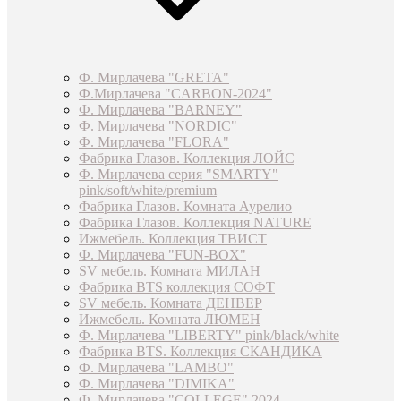
Ф. Мирлачева "GRETA"
Ф.Мирлачева "CARBON-2024"
Ф. Мирлачева "BARNEY"
Ф. Мирлачева "NORDIC"
Ф. Мирлачева "FLORA"
Фабрика Глазов. Коллекция ЛОЙС
Ф. Мирлачева серия "SMARTY"
pink/soft/white/premium
Фабрика Глазов. Комната Аурелио
Фабрика Глазов. Коллекция NATURE
Ижмебель. Коллекция ТВИСТ
Ф. Мирлачева "FUN-BOX"
SV мебель. Комната МИЛАН
Фабрика BTS коллекция СОФТ
SV мебель. Комната ДЕНВЕР
Ижмебель. Комната ЛЮМЕН
Ф. Мирлачева "LIBERTY" pink/black/white
Фабрика BTS. Коллекция СКАНДИКА
Ф. Мирлачева "LAMBO"
Ф. Мирлачева "DIMIKA"
Ф. Мирлачева "COLLEGE" 2024