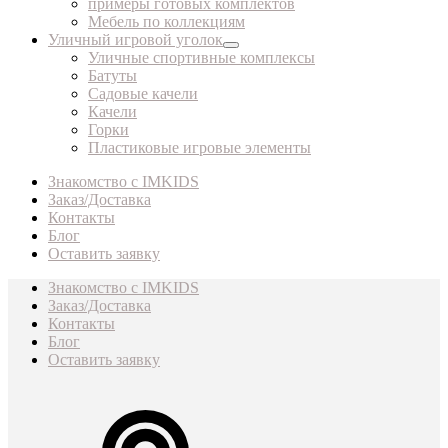
примеры готовых комплектов
Мебель по коллекциям
Уличный игровой уголок
Уличные спортивные комплексы
Батуты
Садовые качели
Качели
Горки
Пластиковые игровые элементы
Знакомство с IMKIDS
Заказ/Доставка
Контакты
Блог
Оставить заявку
Знакомство с IMKIDS
Заказ/Доставка
Контакты
Блог
Оставить заявку