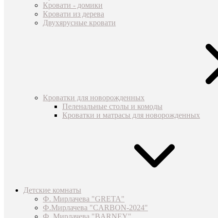
Кровати - домики
Кровати из дерева
Двухярусные кровати
Кроватки для новорожденных
Пеленальные столы и комоды
Кроватки и матрасы для новорожденных
Детские комнаты
Ф. Мирлачева "GRETA"
Ф.Мирлачева "CARBON-2024"
Ф. Мирлачева "BARNEY"