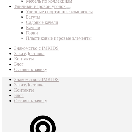
Мебель по коллекциям
Уличный игровой уголок
Уличные спортивные комплексы
Батуты
Садовые качели
Качели
Горки
Пластиковые игровые элементы
Знакомство с IMKIDS
Заказ/Доставка
Контакты
Блог
Оставить заявку
Знакомство с IMKIDS
Заказ/Доставка
Контакты
Блог
Оставить заявку