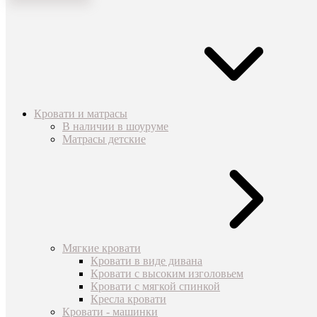
Кровати и матрасы
В наличии в шоуруме
Матрасы детские
Мягкие кровати
Кровати в виде дивана
Кровати с высоким изголовьем
Кровати с мягкой спинкой
Кресла кровати
Кровати - машинки