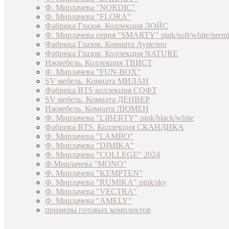
Ф. Мирлачева "NORDIC"
Ф. Мирлачева "FLORA"
Фабрика Глазов. Коллекция ЛОЙС
Ф. Мирлачева серия "SMARTY" pink/soft/white/prem
Фабрика Глазов. Комната Аурелио
Фабрика Глазов. Коллекция NATURE
Ижмебель. Коллекция ТВИСТ
Ф. Мирлачева "FUN-BOX"
SV мебель. Комната МИЛАН
Фабрика BTS коллекция СОФТ
SV мебель. Комната ДЕНВЕР
Ижмебель. Комната ЛЮМЕН
Ф. Мирлачева "LIBERTY" pink/black/white
Фабрика BTS. Коллекция СКАНДИКА
Ф. Мирлачева "LAMBO"
Ф. Мирлачева "DIMIKA"
Ф. Мирлачева "COLLEGE" 2024
Ф.Мирлачева "MONO"
Ф. Мирлачева "KEMPTEN"
Ф. Мирлачева "RUMIKA" pink/sky
Ф. Мирлачева "VECTRA"
Ф. Мирлачева "AMELY"
примеры готовых комплектов