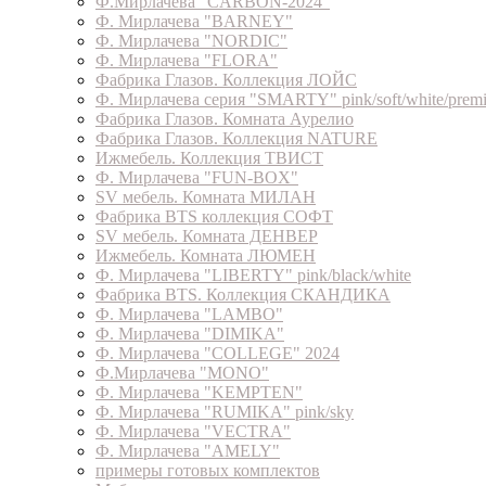
Ф.Мирлачева "CARBON-2024"
Ф. Мирлачева "BARNEY"
Ф. Мирлачева "NORDIC"
Ф. Мирлачева "FLORA"
Фабрика Глазов. Коллекция ЛОЙС
Ф. Мирлачева серия "SMARTY" pink/soft/white/prem
Фабрика Глазов. Комната Аурелио
Фабрика Глазов. Коллекция NATURE
Ижмебель. Коллекция ТВИСТ
Ф. Мирлачева "FUN-BOX"
SV мебель. Комната МИЛАН
Фабрика BTS коллекция СОФТ
SV мебель. Комната ДЕНВЕР
Ижмебель. Комната ЛЮМЕН
Ф. Мирлачева "LIBERTY" pink/black/white
Фабрика BTS. Коллекция СКАНДИКА
Ф. Мирлачева "LAMBO"
Ф. Мирлачева "DIMIKA"
Ф. Мирлачева "COLLEGE" 2024
Ф.Мирлачева "MONO"
Ф. Мирлачева "KEMPTEN"
Ф. Мирлачева "RUMIKA" pink/sky
Ф. Мирлачева "VECTRA"
Ф. Мирлачева "AMELY"
примеры готовых комплектов