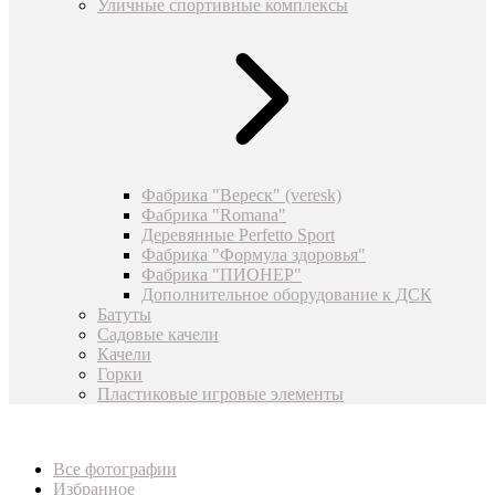
Уличные спортивные комплексы
Фабрика "Вереск" (veresk)
Фабрика "Romana"
Деревянные Perfetto Sport
Фабрика "Формула здоровья"
Фабрика "ПИОНЕР"
Дополнительное оборудование к ДСК
Батуты
Садовые качели
Качели
Горки
Пластиковые игровые элементы
Все фотографии
Избранное