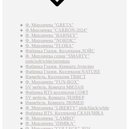
Ф. Мирлачева "GRETA"
Ф.Мирлачева "CARBON-2024"
Ф. Мирлачева "BARNEY"
Ф. Мирлачева "NORDIC"
Ф. Мирлачева "FLORA"
Фабрика Глазов. Коллекция ЛОЙС
Ф. Мирлачева серия "SMARTY"
pink/soft/white/premium
Фабрика Глазов. Комната Аурелио
Фабрика Глазов. Коллекция NATURE
Ижмебель. Коллекция ТВИСТ
Ф. Мирлачева "FUN-BOX"
SV мебель. Комната МИЛАН
Фабрика BTS коллекция СОФТ
SV мебель. Комната ДЕНВЕР
Ижмебель. Комната ЛЮМЕН
Ф. Мирлачева "LIBERTY" pink/black/white
Фабрика BTS. Коллекция СКАНДИКА
Ф. Мирлачева "LAMBO"
Ф. Мирлачева "DIMIKA"
Ф. Мирлачева "COLLEGE" 2024