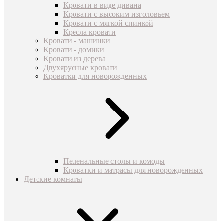
Кровати в виде дивана
Кровати с высоким изголовьем
Кровати с мягкой спинкой
Кресла кровати
Кровати - машинки
Кровати - домики
Кровати из дерева
Двухярусные кровати
Кроватки для новорожденных
Пеленальные столы и комоды
Кроватки и матрасы для новорожденных
Детские комнаты