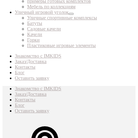
примеры готовых комплектов
Мебель по коллекциям
Уличный игровой уголок
Уличные спортивные комплексы
Батуты
Садовые качели
Качели
Горки
Пластиковые игровые элементы
Знакомство с IMKIDS
Заказ/Доставка
Контакты
Блог
Оставить заявку
Знакомство с IMKIDS
Заказ/Доставка
Контакты
Блог
Оставить заявку