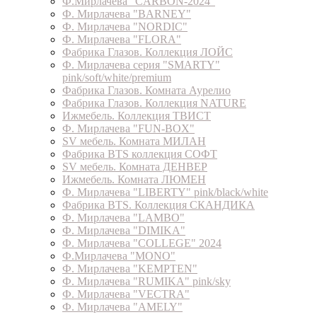
Ф.Мирлачева "CARBON-2024"
Ф. Мирлачева "BARNEY"
Ф. Мирлачева "NORDIC"
Ф. Мирлачева "FLORA"
Фабрика Глазов. Коллекция ЛОЙС
Ф. Мирлачева серия "SMARTY"
pink/soft/white/premium
Фабрика Глазов. Комната Аурелио
Фабрика Глазов. Коллекция NATURE
Ижмебель. Коллекция ТВИСТ
Ф. Мирлачева "FUN-BOX"
SV мебель. Комната МИЛАН
Фабрика BTS коллекция СОФТ
SV мебель. Комната ДЕНВЕР
Ижмебель. Комната ЛЮМЕН
Ф. Мирлачева "LIBERTY" pink/black/white
Фабрика BTS. Коллекция СКАНДИКА
Ф. Мирлачева "LAMBO"
Ф. Мирлачева "DIMIKA"
Ф. Мирлачева "COLLEGE" 2024
Ф.Мирлачева "MONO"
Ф. Мирлачева "KEMPTEN"
Ф. Мирлачева "RUMIKA" pink/sky
Ф. Мирлачева "VECTRA"
Ф. Мирлачева "AMELY"