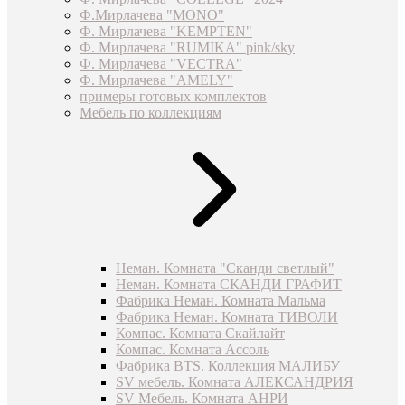
Ф.Мирлачева "MONO"
Ф. Мирлачева "KEMPTEN"
Ф. Мирлачева "RUMIKA" pink/sky
Ф. Мирлачева "VECTRA"
Ф. Мирлачева "AMELY"
примеры готовых комплектов
Мебель по коллекциям
Неман. Комната "Сканди светлый"
Неман. Комната СКАНДИ ГРАФИТ
Фабрика Неман. Комната Мальма
Фабрика Неман. Комната ТИВОЛИ
Компас. Комната Скайлайт
Компас. Комната Ассоль
Фабрика BTS. Коллекция МАЛИБУ
SV мебель. Комната АЛЕКСАНДРИЯ
SV Мебель. Комната АНРИ