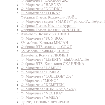
Ф.Мирлачева "CARBON-2024"
Ф. Мирлачева "BARNEY"
Ф. Мирлачева "NORDIC"
Ф. Мирлачева "FLORA"
Фабрика Глазов. Коллекция ЛОЙС
Ф. Мирлачева серия "SMARTY" pink/soft/white/prem
Фабрика Глазов. Комната Аурелио
Фабрика Глазов. Коллекция NATURE
Ижмебель. Коллекция ТВИСТ
Ф. Мирлачева "FUN-BOX"
SV мебель. Комната МИЛАН
Фабрика BTS коллекция СОФТ
SV мебель. Комната ДЕНВЕР
Ижмебель. Комната ЛЮМЕН
Ф. Мирлачева "LIBERTY" pink/black/white
Фабрика BTS. Коллекция СКАНДИКА
Ф. Мирлачева "LAMBO"
Ф. Мирлачева "DIMIKA"
Ф. Мирлачева "COLLEGE" 2024
Ф.Мирлачева "MONO"
Ф. Мирлачева "KEMPTEN"
Ф. Мирлачева "RUMIKA" pink/sky
Ф. Мирлачева "VECTRA"
Ф. Мирлачева "AMELY"
примеры готовых комплектов