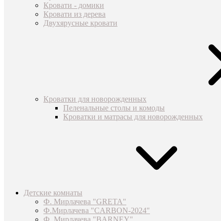
Кровати - домики
Кровати из дерева
Двухярусные кровати
Кроватки для новорожденных
Пеленальные столы и комоды
Кроватки и матрасы для новорожденных
Детские комнаты
Ф. Мирлачева "GRETA"
Ф.Мирлачева "CARBON-2024"
Ф. Мирлачева "BARNEY"