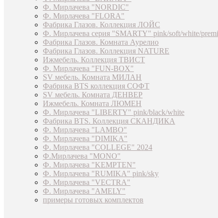
Ф. Мирлачева "NORDIC"
Ф. Мирлачева "FLORA"
Фабрика Глазов. Коллекция ЛОЙС
Ф. Мирлачева серия "SMARTY" pink/soft/white/prem
Фабрика Глазов. Комната Аурелио
Фабрика Глазов. Коллекция NATURE
Ижмебель. Коллекция ТВИСТ
Ф. Мирлачева "FUN-BOX"
SV мебель. Комната МИЛАН
Фабрика BTS коллекция СОФТ
SV мебель. Комната ДЕНВЕР
Ижмебель. Комната ЛЮМЕН
Ф. Мирлачева "LIBERTY" pink/black/white
Фабрика BTS. Коллекция СКАНДИКА
Ф. Мирлачева "LAMBO"
Ф. Мирлачева "DIMIKA"
Ф. Мирлачева "COLLEGE" 2024
Ф.Мирлачева "MONO"
Ф. Мирлачева "KEMPTEN"
Ф. Мирлачева "RUMIKA" pink/sky
Ф. Мирлачева "VECTRA"
Ф. Мирлачева "AMELY"
примеры готовых комплектов