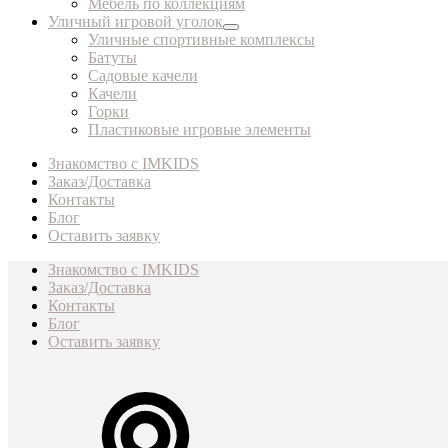
Мебель по коллекциям
Уличный игровой уголок
Уличные спортивные комплексы
Батуты
Садовые качели
Качели
Горки
Пластиковые игровые элементы
Знакомство с IMKIDS
Заказ/Доставка
Контакты
Блог
Оставить заявку
Знакомство с IMKIDS
Заказ/Доставка
Контакты
Блог
Оставить заявку