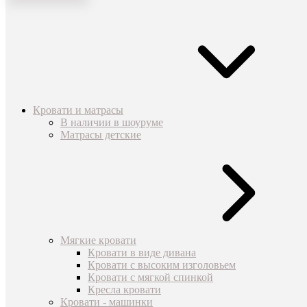
Кровати и матрасы
В наличии в шоуруме
Матрасы детские
Мягкие кровати
Кровати в виде дивана
Кровати с высоким изголовьем
Кровати с мягкой спинкой
Кресла кровати
Кровати - машинки