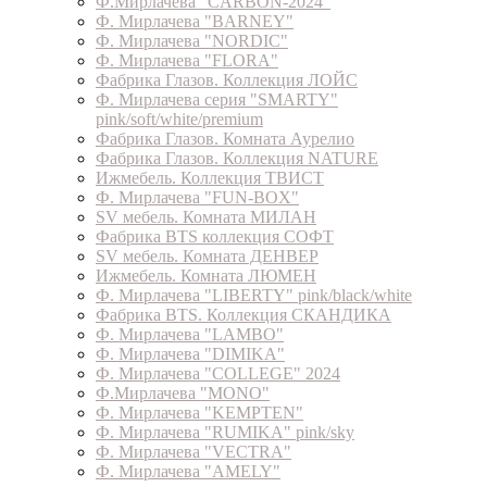
Ф.Мирлачева "CARBON-2024"
Ф. Мирлачева "BARNEY"
Ф. Мирлачева "NORDIC"
Ф. Мирлачева "FLORA"
Фабрика Глазов. Коллекция ЛОЙС
Ф. Мирлачева серия "SMARTY"
pink/soft/white/premium
Фабрика Глазов. Комната Аурелио
Фабрика Глазов. Коллекция NATURE
Ижмебель. Коллекция ТВИСТ
Ф. Мирлачева "FUN-BOX"
SV мебель. Комната МИЛАН
Фабрика BTS коллекция СОФТ
SV мебель. Комната ДЕНВЕР
Ижмебель. Комната ЛЮМЕН
Ф. Мирлачева "LIBERTY" pink/black/white
Фабрика BTS. Коллекция СКАНДИКА
Ф. Мирлачева "LAMBO"
Ф. Мирлачева "DIMIKA"
Ф. Мирлачева "COLLEGE" 2024
Ф.Мирлачева "MONO"
Ф. Мирлачева "KEMPTEN"
Ф. Мирлачева "RUMIKA" pink/sky
Ф. Мирлачева "VECTRA"
Ф. Мирлачева "AMELY"