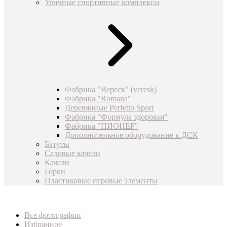
Уличные спортивные комплексы
Фабрика "Вереск" (veresk)
Фабрика "Romana"
Деревянные Perfetto Sport
Фабрика "Формула здоровья"
Фабрика "ПИОНЕР"
Дополнительное оборудование к ДСК
Батуты
Садовые качели
Качели
Горки
Пластиковые игровые элементы
Все фотографии
Избранное