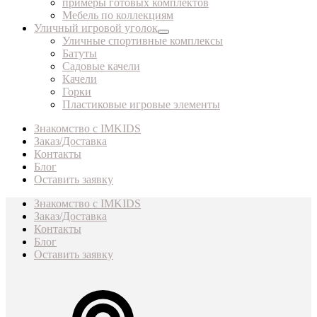
примеры готовых комплектов
Мебель по коллекциям
Уличный игровой уголок
Уличные спортивные комплексы
Батуты
Садовые качели
Качели
Горки
Пластиковые игровые элементы
Знакомство с IMKIDS
Заказ/Доставка
Контакты
Блог
Оставить заявку
Знакомство с IMKIDS
Заказ/Доставка
Контакты
Блог
Оставить заявку