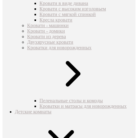
Кровати в виде дивана
Кровати с высоким изголовьем
Кровати с мягкой спинкой
Кресла кровати
Кровати - машинки
Кровати - домики
Кровати из дерева
Двухярусные кровати
Кроватки для новорожденных
Пеленальные столы и комоды
Кроватки и матрасы для новорожденных
Детские комнаты