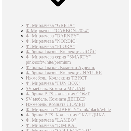
Ф. Мирлачева "GRETA"
Ф.Мирлачева "CARBON-2024"
Ф. Мирлачева "BARNEY"
Ф. Мирлачева "NORDIC"
Ф. Мирлачева "FLORA"
Фабрика Глазов. Коллекция ЛОЙС
Ф. Мирлачева серия "SMARTY"
pink/soft/white/premium
Фабрика Глазов. Комната Аурелио
Фабрика Глазов. Коллекция NATURE
Ижмебель. Коллекция ТВИСТ
Ф. Мирлачева "FUN-BOX"
SV мебель. Комната МИЛАН
Фабрика BTS коллекция СОФТ
SV мебель. Комната ДЕНВЕР
Ижмебель. Комната ЛЮМЕН
Ф. Мирлачева "LIBERTY" pink/black/white
Фабрика BTS. Коллекция СКАНДИКА
Ф. Мирлачева "LAMBO"
Ф. Мирлачева "DIMIKA"
Ф. Мирлачева "COLLEGE" 2024