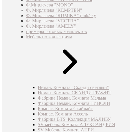
Ф.Мирлачева "MONO"
Ф. Мирлачева "KEMPTEN"
Ф. Мирлачева "RUMIKA" pink/sky
Ф. Мирлачева "VECTRA"
Ф. Мирлачева "AMELY"
примеры готовых комплектов
Мебель по коллекциям
Неман. Комната "Сканди светлый"
Неман. Комната СКАНДИ ГРАФИТ
Фабрика Неман. Комната Мальма
Фабрика Неман. Комната ТИВОЛИ
Компас. Комната Скайлайт
Компас. Комната Ассоль
Фабрика BTS. Коллекция МАЛИБУ
SV мебель. Комната АЛЕКСАНДРИЯ
SV Мебель. Комната АНРИ