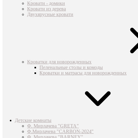
Кровати - домики
Кровати из дерева
Двухярусные кровати
Кроватки для новорожденных
Пеленальные столы и комоды
Кроватки и матрасы для новорожденных
Детские комнаты
Ф. Мирлачева "GRETA"
Ф.Мирлачева "CARBON-2024"
Ф. Мирлачева "BARNEY"