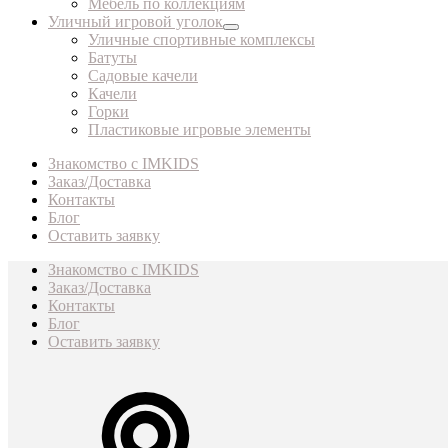
Мебель по коллекциям
Уличный игровой уголок
Уличные спортивные комплексы
Батуты
Садовые качели
Качели
Горки
Пластиковые игровые элементы
Знакомство с IMKIDS
Заказ/Доставка
Контакты
Блог
Оставить заявку
Знакомство с IMKIDS
Заказ/Доставка
Контакты
Блог
Оставить заявку