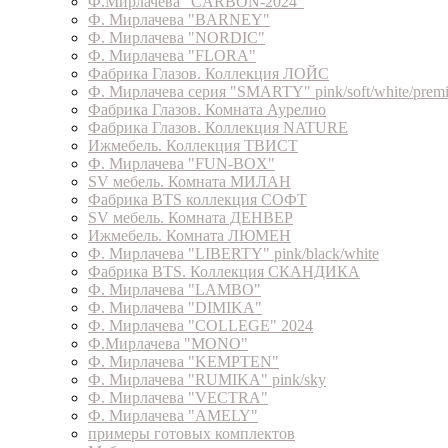
Ф.Мирлачева "CARBON-2024"
Ф. Мирлачева "BARNEY"
Ф. Мирлачева "NORDIC"
Ф. Мирлачева "FLORA"
Фабрика Глазов. Коллекция ЛОЙС
Ф. Мирлачева серия "SMARTY" pink/soft/white/prem
Фабрика Глазов. Комната Аурелио
Фабрика Глазов. Коллекция NATURE
Ижмебель. Коллекция ТВИСТ
Ф. Мирлачева "FUN-BOX"
SV мебель. Комната МИЛАН
Фабрика BTS коллекция СОФТ
SV мебель. Комната ДЕНВЕР
Ижмебель. Комната ЛЮМЕН
Ф. Мирлачева "LIBERTY" pink/black/white
Фабрика BTS. Коллекция СКАНДИКА
Ф. Мирлачева "LAMBO"
Ф. Мирлачева "DIMIKA"
Ф. Мирлачева "COLLEGE" 2024
Ф.Мирлачева "MONO"
Ф. Мирлачева "KEMPTEN"
Ф. Мирлачева "RUMIKA" pink/sky
Ф. Мирлачева "VECTRA"
Ф. Мирлачева "AMELY"
примеры готовых комплектов