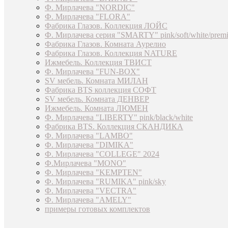
Ф. Мирлачева "NORDIC"
Ф. Мирлачева "FLORA"
Фабрика Глазов. Коллекция ЛОЙС
Ф. Мирлачева серия "SMARTY" pink/soft/white/prem
Фабрика Глазов. Комната Аурелио
Фабрика Глазов. Коллекция NATURE
Ижмебель. Коллекция ТВИСТ
Ф. Мирлачева "FUN-BOX"
SV мебель. Комната МИЛАН
Фабрика BTS коллекция СОФТ
SV мебель. Комната ДЕНВЕР
Ижмебель. Комната ЛЮМЕН
Ф. Мирлачева "LIBERTY" pink/black/white
Фабрика BTS. Коллекция СКАНДИКА
Ф. Мирлачева "LAMBO"
Ф. Мирлачева "DIMIKA"
Ф. Мирлачева "COLLEGE" 2024
Ф.Мирлачева "MONO"
Ф. Мирлачева "KEMPTEN"
Ф. Мирлачева "RUMIKA" pink/sky
Ф. Мирлачева "VECTRA"
Ф. Мирлачева "AMELY"
примеры готовых комплектов