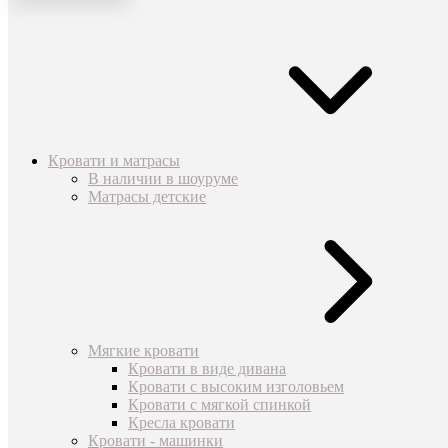
Кровати и матрасы
В наличии в шоуруме
Матрасы детские
Мягкие кровати
Кровати в виде дивана
Кровати с высоким изголовьем
Кровати с мягкой спинкой
Кресла кровати
Кровати - машинки