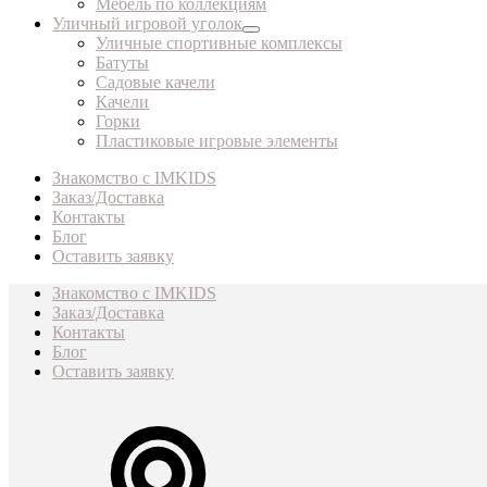
Мебель по коллекциям
Уличный игровой уголок
Уличные спортивные комплексы
Батуты
Садовые качели
Качели
Горки
Пластиковые игровые элементы
Знакомство с IMKIDS
Заказ/Доставка
Контакты
Блог
Оставить заявку
Знакомство с IMKIDS
Заказ/Доставка
Контакты
Блог
Оставить заявку