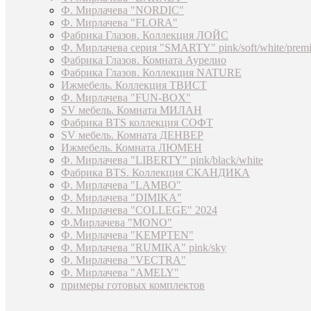
Ф. Мирлачева "NORDIC"
Ф. Мирлачева "FLORA"
Фабрика Глазов. Коллекция ЛОЙС
Ф. Мирлачева серия "SMARTY" pink/soft/white/prem
Фабрика Глазов. Комната Аурелио
Фабрика Глазов. Коллекция NATURE
Ижмебель. Коллекция ТВИСТ
Ф. Мирлачева "FUN-BOX"
SV мебель. Комната МИЛАН
Фабрика BTS коллекция СОФТ
SV мебель. Комната ДЕНВЕР
Ижмебель. Комната ЛЮМЕН
Ф. Мирлачева "LIBERTY" pink/black/white
Фабрика BTS. Коллекция СКАНДИКА
Ф. Мирлачева "LAMBO"
Ф. Мирлачева "DIMIKA"
Ф. Мирлачева "COLLEGE" 2024
Ф.Мирлачева "MONO"
Ф. Мирлачева "KEMPTEN"
Ф. Мирлачева "RUMIKA" pink/sky
Ф. Мирлачева "VECTRA"
Ф. Мирлачева "AMELY"
примеры готовых комплектов