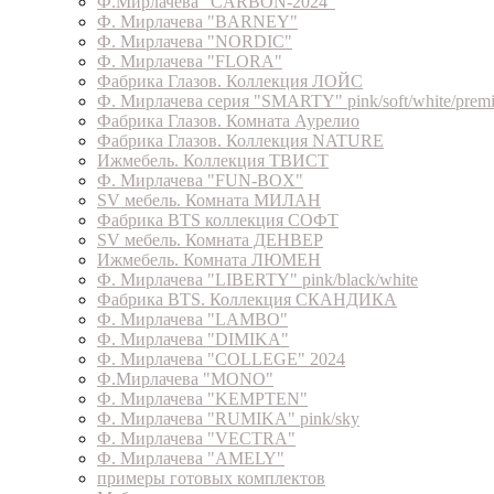
Ф.Мирлачева "CARBON-2024"
Ф. Мирлачева "BARNEY"
Ф. Мирлачева "NORDIC"
Ф. Мирлачева "FLORA"
Фабрика Глазов. Коллекция ЛОЙС
Ф. Мирлачева серия "SMARTY" pink/soft/white/prem
Фабрика Глазов. Комната Аурелио
Фабрика Глазов. Коллекция NATURE
Ижмебель. Коллекция ТВИСТ
Ф. Мирлачева "FUN-BOX"
SV мебель. Комната МИЛАН
Фабрика BTS коллекция СОФТ
SV мебель. Комната ДЕНВЕР
Ижмебель. Комната ЛЮМЕН
Ф. Мирлачева "LIBERTY" pink/black/white
Фабрика BTS. Коллекция СКАНДИКА
Ф. Мирлачева "LAMBO"
Ф. Мирлачева "DIMIKA"
Ф. Мирлачева "COLLEGE" 2024
Ф.Мирлачева "MONO"
Ф. Мирлачева "KEMPTEN"
Ф. Мирлачева "RUMIKA" pink/sky
Ф. Мирлачева "VECTRA"
Ф. Мирлачева "AMELY"
примеры готовых комплектов