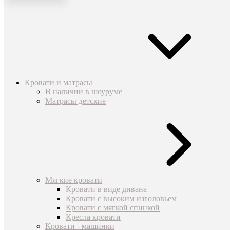
Кровати и матрасы
В наличии в шоуруме
Матрасы детские
Мягкие кровати
Кровати в виде дивана
Кровати с высоким изголовьем
Кровати с мягкой спинкой
Кресла кровати
Кровати - машинки