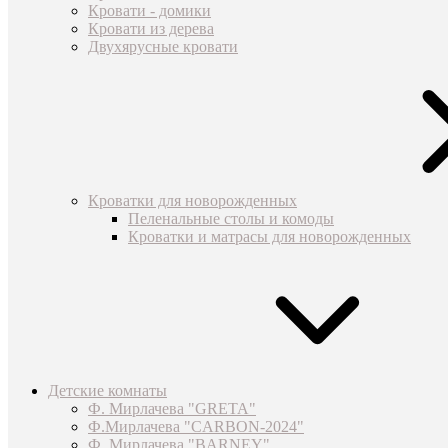
Кровати - домики
Кровати из дерева
Двухярусные кровати
Кроватки для новорожденных
Пеленальные столы и комоды
Кроватки и матрасы для новорожденных
Детские комнаты
Ф. Мирлачева "GRETA"
Ф.Мирлачева "CARBON-2024"
Ф. Мирлачева "BARNEY"