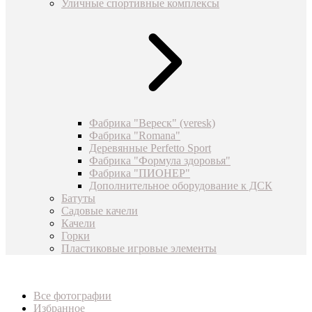
Уличные спортивные комплексы
Фабрика "Вереск" (veresk)
Фабрика "Romana"
Деревянные Perfetto Sport
Фабрика "Формула здоровья"
Фабрика "ПИОНЕР"
Дополнительное оборудование к ДСК
Батуты
Садовые качели
Качели
Горки
Пластиковые игровые элементы
Все фотографии
Избранное