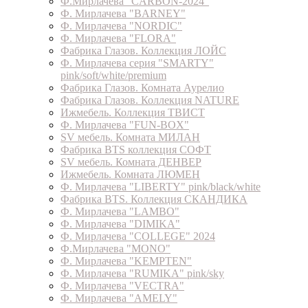
Ф.Мирлачева "CARBON-2024"
Ф. Мирлачева "BARNEY"
Ф. Мирлачева "NORDIC"
Ф. Мирлачева "FLORA"
Фабрика Глазов. Коллекция ЛОЙС
Ф. Мирлачева серия "SMARTY"
pink/soft/white/premium
Фабрика Глазов. Комната Аурелио
Фабрика Глазов. Коллекция NATURE
Ижмебель. Коллекция ТВИСТ
Ф. Мирлачева "FUN-BOX"
SV мебель. Комната МИЛАН
Фабрика BTS коллекция СОФТ
SV мебель. Комната ДЕНВЕР
Ижмебель. Комната ЛЮМЕН
Ф. Мирлачева "LIBERTY" pink/black/white
Фабрика BTS. Коллекция СКАНДИКА
Ф. Мирлачева "LAMBO"
Ф. Мирлачева "DIMIKA"
Ф. Мирлачева "COLLEGE" 2024
Ф.Мирлачева "MONO"
Ф. Мирлачева "KEMPTEN"
Ф. Мирлачева "RUMIKA" pink/sky
Ф. Мирлачева "VECTRA"
Ф. Мирлачева "AMELY"