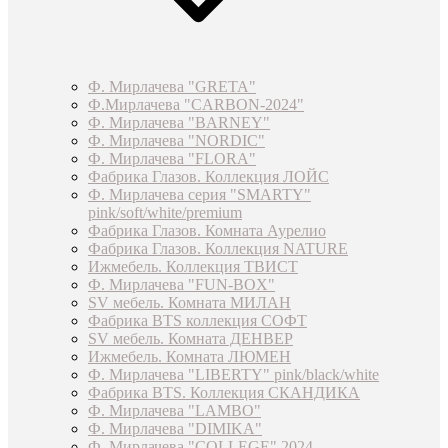
Ф. Мирлачева "GRETA"
Ф.Мирлачева "CARBON-2024"
Ф. Мирлачева "BARNEY"
Ф. Мирлачева "NORDIC"
Ф. Мирлачева "FLORA"
Фабрика Глазов. Коллекция ЛОЙС
Ф. Мирлачева серия "SMARTY"
pink/soft/white/premium
Фабрика Глазов. Комната Аурелио
Фабрика Глазов. Коллекция NATURE
Ижмебель. Коллекция ТВИСТ
Ф. Мирлачева "FUN-BOX"
SV мебель. Комната МИЛАН
Фабрика BTS коллекция СОФТ
SV мебель. Комната ДЕНВЕР
Ижмебель. Комната ЛЮМЕН
Ф. Мирлачева "LIBERTY" pink/black/white
Фабрика BTS. Коллекция СКАНДИКА
Ф. Мирлачева "LAMBO"
Ф. Мирлачева "DIMIKA"
Ф. Мирлачева "COLLEGE" 2024