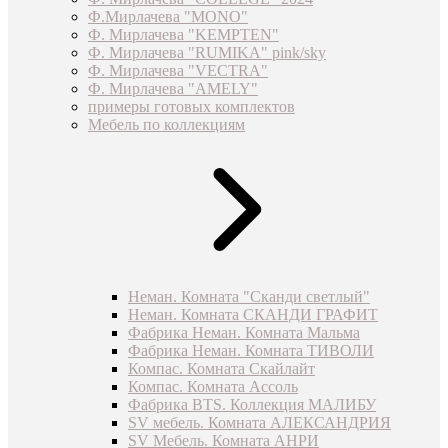
Ф.Мирлачева "MONO"
Ф. Мирлачева "KEMPTEN"
Ф. Мирлачева "RUMIKA" pink/sky
Ф. Мирлачева "VECTRA"
Ф. Мирлачева "AMELY"
примеры готовых комплектов
Мебель по коллекциям
Неман. Комната "Сканди светлый"
Неман. Комната СКАНДИ ГРАФИТ
Фабрика Неман. Комната Мальма
Фабрика Неман. Комната ТИВОЛИ
Компас. Комната Скайлайт
Компас. Комната Ассоль
Фабрика BTS. Коллекция МАЛИБУ
SV мебель. Комната АЛЕКСАНДРИЯ
SV Мебель. Комната АНРИ