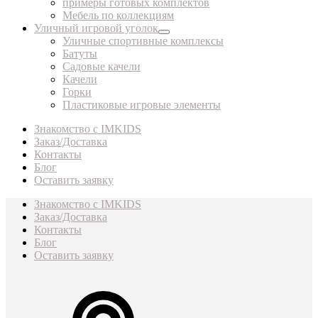
примеры готовых комплектов
Мебель по коллекциям
Уличный игровой уголок
Уличные спортивные комплексы
Батуты
Садовые качели
Качели
Горки
Пластиковые игровые элементы
Знакомство с IMKIDS
Заказ/Доставка
Контакты
Блог
Оставить заявку
Знакомство с IMKIDS
Заказ/Доставка
Контакты
Блог
Оставить заявку