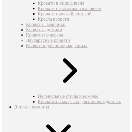
Кровати в виде дивана
Кровати с высоким изголовьем
Кровати с мягкой спинкой
Кресла кровати
Кровати - машинки
Кровати - домики
Кровати из дерева
Двухярусные кровати
Кроватки для новорожденных
Пеленальные столы и комоды
Кроватки и матрасы для новорожденных
Детские комнаты