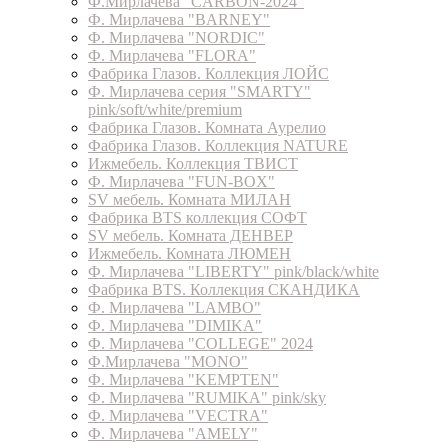
Ф.Мирлачева "CARBON-2024"
Ф. Мирлачева "BARNEY"
Ф. Мирлачева "NORDIC"
Ф. Мирлачева "FLORA"
Фабрика Глазов. Коллекция ЛОЙС
Ф. Мирлачева серия "SMARTY"
pink/soft/white/premium
Фабрика Глазов. Комната Аурелио
Фабрика Глазов. Коллекция NATURE
Ижмебель. Коллекция ТВИСТ
Ф. Мирлачева "FUN-BOX"
SV мебель. Комната МИЛАН
Фабрика BTS коллекция СОФТ
SV мебель. Комната ДЕНВЕР
Ижмебель. Комната ЛЮМЕН
Ф. Мирлачева "LIBERTY" pink/black/white
Фабрика BTS. Коллекция СКАНДИКА
Ф. Мирлачева "LAMBO"
Ф. Мирлачева "DIMIKA"
Ф. Мирлачева "COLLEGE" 2024
Ф.Мирлачева "MONO"
Ф. Мирлачева "KEMPTEN"
Ф. Мирлачева "RUMIKA" pink/sky
Ф. Мирлачева "VECTRA"
Ф. Мирлачева "AMELY"