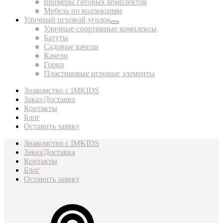
примеры готовых комплектов
Мебель по коллекциям
Уличный игровой уголок
Уличные спортивные комплексы
Батуты
Садовые качели
Качели
Горки
Пластиковые игровые элементы
Знакомство с IMKIDS
Заказ/Доставка
Контакты
Блог
Оставить заявку
Знакомство с IMKIDS
Заказ/Доставка
Контакты
Блог
Оставить заявку