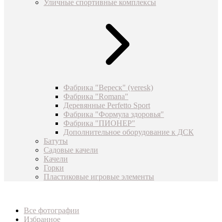
Уличные спортивные комплексы
Фабрика "Вереск" (veresk)
Фабрика "Romana"
Деревянные Perfetto Sport
Фабрика "Формула здоровья"
Фабрика "ПИОНЕР"
Дополнительное оборудование к ДСК
Батуты
Садовые качели
Качели
Горки
Пластиковые игровые элементы
Все фотографии
Избранное