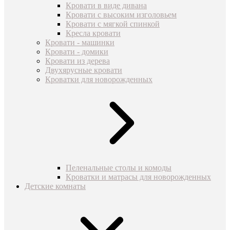
Кровати в виде дивана
Кровати с высоким изголовьем
Кровати с мягкой спинкой
Кресла кровати
Кровати - машинки
Кровати - домики
Кровати из дерева
Двухярусные кровати
Кроватки для новорожденных
Пеленальные столы и комоды
Кроватки и матрасы для новорожденных
Детские комнаты