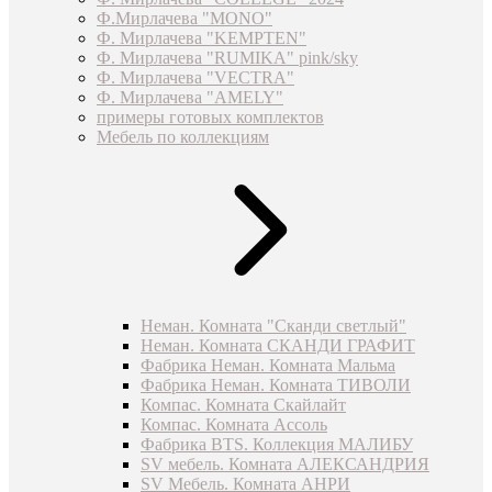
Ф.Мирлачева "MONO"
Ф. Мирлачева "KEMPTEN"
Ф. Мирлачева "RUMIKA" pink/sky
Ф. Мирлачева "VECTRA"
Ф. Мирлачева "AMELY"
примеры готовых комплектов
Мебель по коллекциям
Неман. Комната "Сканди светлый"
Неман. Комната СКАНДИ ГРАФИТ
Фабрика Неман. Комната Мальма
Фабрика Неман. Комната ТИВОЛИ
Компас. Комната Скайлайт
Компас. Комната Ассоль
Фабрика BTS. Коллекция МАЛИБУ
SV мебель. Комната АЛЕКСАНДРИЯ
SV Мебель. Комната АНРИ