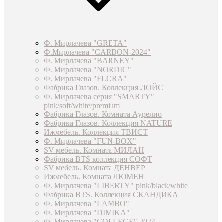
Ф. Мирлачева "GRETA"
Ф.Мирлачева "CARBON-2024"
Ф. Мирлачева "BARNEY"
Ф. Мирлачева "NORDIC"
Ф. Мирлачева "FLORA"
Фабрика Глазов. Коллекция ЛОЙС
Ф. Мирлачева серия "SMARTY"
pink/soft/white/premium
Фабрика Глазов. Комната Аурелио
Фабрика Глазов. Коллекция NATURE
Ижмебель. Коллекция ТВИСТ
Ф. Мирлачева "FUN-BOX"
SV мебель. Комната МИЛАН
Фабрика BTS коллекция СОФТ
SV мебель. Комната ДЕНВЕР
Ижмебель. Комната ЛЮМЕН
Ф. Мирлачева "LIBERTY" pink/black/white
Фабрика BTS. Коллекция СКАНДИКА
Ф. Мирлачева "LAMBO"
Ф. Мирлачева "DIMIKA"
Ф. Мирлачева "COLLEGE" 2024