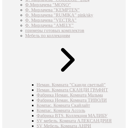
Ф.Мирлачева "MONO"
Ф. Мирлачева "KEMPTEN"
Ф. Мирлачева "RUMIKA" pink/sky
Ф. Мирлачева "VECTRA"
Ф. Мирлачева "AMELY"
примеры готовых комплектов
Мебель по коллекциям
Неман. Комната "Сканди светлый"
Неман. Комната СКАНДИ ГРАФИТ
Фабрика Неман. Комната Мальма
Фабрика Неман. Комната ТИВОЛИ
Компас. Комната Скайлайт
Компас. Комната Ассоль
Фабрика BTS. Коллекция МАЛИБУ
SV мебель. Комната АЛЕКСАНДРИЯ
SV Мебель. Комната АНРИ