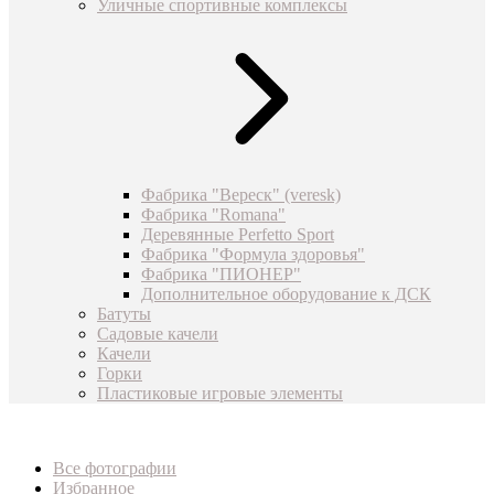
Уличные спортивные комплексы
Фабрика "Вереск" (veresk)
Фабрика "Romana"
Деревянные Perfetto Sport
Фабрика "Формула здоровья"
Фабрика "ПИОНЕР"
Дополнительное оборудование к ДСК
Батуты
Садовые качели
Качели
Горки
Пластиковые игровые элементы
Все фотографии
Избранное