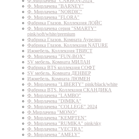
Ф.Мирлачева "CARBON-2024"
Ф. Мирлачева "BARNEY"
Ф. Мирлачева "NORDIC"
Ф. Мирлачева "FLORA"
Фабрика Глазов. Коллекция ЛОЙС
Ф. Мирлачева серия "SMARTY"
pink/soft/white/premium
Фабрика Глазов. Комната Аурелио
Фабрика Глазов. Коллекция NATURE
Ижмебель. Коллекция ТВИСТ
Ф. Мирлачева "FUN-BOX"
SV мебель. Комната МИЛАН
Фабрика BTS коллекция СОФТ
SV мебель. Комната ДЕНВЕР
Ижмебель. Комната ЛЮМЕН
Ф. Мирлачева "LIBERTY" pink/black/white
Фабрика BTS. Коллекция СКАНДИКА
Ф. Мирлачева "LAMBO"
Ф. Мирлачева "DIMIKA"
Ф. Мирлачева "COLLEGE" 2024
Ф.Мирлачева "MONO"
Ф. Мирлачева "KEMPTEN"
Ф. Мирлачева "RUMIKA" pink/sky
Ф. Мирлачева "VECTRA"
Ф. Мирлачева "AMELY"