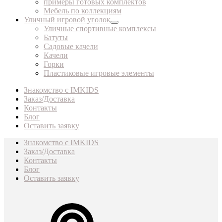
примеры готовых комплектов
Мебель по коллекциям
Уличный игровой уголок
Уличные спортивные комплексы
Батуты
Садовые качели
Качели
Горки
Пластиковые игровые элементы
Знакомство с IMKIDS
Заказ/Доставка
Контакты
Блог
Оставить заявку
Знакомство с IMKIDS
Заказ/Доставка
Контакты
Блог
Оставить заявку