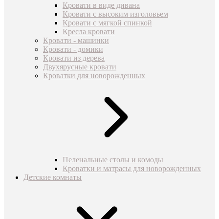
Кровати в виде дивана
Кровати с высоким изголовьем
Кровати с мягкой спинкой
Кресла кровати
Кровати - машинки
Кровати - домики
Кровати из дерева
Двухярусные кровати
Кроватки для новорожденных
Пеленальные столы и комоды
Кроватки и матрасы для новорожденных
Детские комнаты