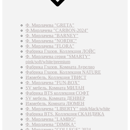
Ф. Мирлачева "GRETA"
Ф.Мирлачева "CARBON-2024"
Ф. Мирлачева "BARNEY"
Ф. Мирлачева "NORDIC"
Ф. Мирлачева "FLORA"
Фабрика Глазов. Коллекция ЛОЙС
Ф. Мирлачева серия "SMARTY"
pink/soft/white/premium
Фабрика Глазов. Комната Аурелио
Фабрика Глазов. Коллекция NATURE
Ижмебель. Коллекция ТВИСТ
Ф. Мирлачева "FUN-BOX"
SV мебель. Комната МИЛАН
Фабрика BTS коллекция СОФТ
SV мебель. Комната ДЕНВЕР
Ижмебель. Комната ЛЮМЕН
Ф. Мирлачева "LIBERTY" pink/black/white
Фабрика BTS. Коллекция СКАНДИКА
Ф. Мирлачева "LAMBO"
Ф. Мирлачева "DIMIKA"
Ф. Мирлачева "COLLEGE" 2024