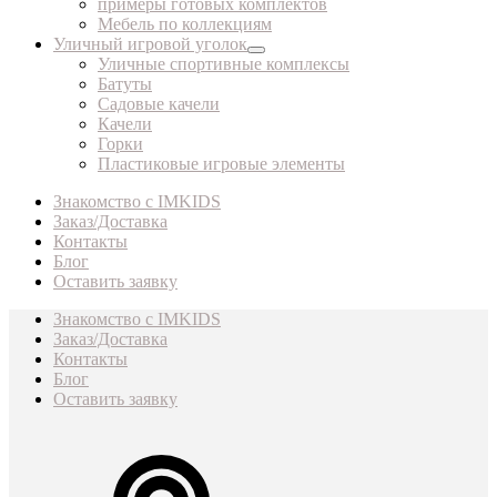
примеры готовых комплектов
Мебель по коллекциям
Уличный игровой уголок
Уличные спортивные комплексы
Батуты
Садовые качели
Качели
Горки
Пластиковые игровые элементы
Знакомство с IMKIDS
Заказ/Доставка
Контакты
Блог
Оставить заявку
Знакомство с IMKIDS
Заказ/Доставка
Контакты
Блог
Оставить заявку