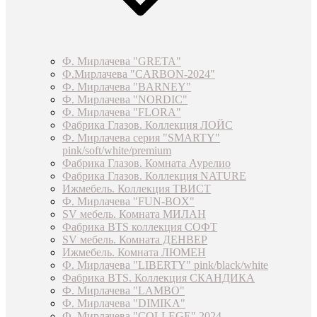
Ф. Мирлачева "GRETA"
Ф.Мирлачева "CARBON-2024"
Ф. Мирлачева "BARNEY"
Ф. Мирлачева "NORDIC"
Ф. Мирлачева "FLORA"
Фабрика Глазов. Коллекция ЛОЙС
Ф. Мирлачева серия "SMARTY"
pink/soft/white/premium
Фабрика Глазов. Комната Аурелио
Фабрика Глазов. Коллекция NATURE
Ижмебель. Коллекция ТВИСТ
Ф. Мирлачева "FUN-BOX"
SV мебель. Комната МИЛАН
Фабрика BTS коллекция СОФТ
SV мебель. Комната ДЕНВЕР
Ижмебель. Комната ЛЮМЕН
Ф. Мирлачева "LIBERTY" pink/black/white
Фабрика BTS. Коллекция СКАНДИКА
Ф. Мирлачева "LAMBO"
Ф. Мирлачева "DIMIKA"
Ф. Мирлачева "COLLEGE" 2024