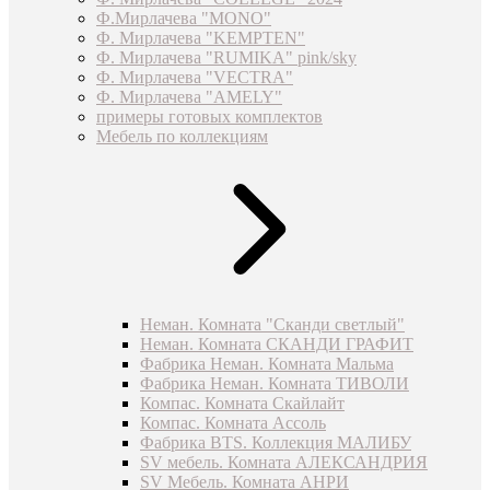
Ф.Мирлачева "MONO"
Ф. Мирлачева "KEMPTEN"
Ф. Мирлачева "RUMIKA" pink/sky
Ф. Мирлачева "VECTRA"
Ф. Мирлачева "AMELY"
примеры готовых комплектов
Мебель по коллекциям
Неман. Комната "Сканди светлый"
Неман. Комната СКАНДИ ГРАФИТ
Фабрика Неман. Комната Мальма
Фабрика Неман. Комната ТИВОЛИ
Компас. Комната Скайлайт
Компас. Комната Ассоль
Фабрика BTS. Коллекция МАЛИБУ
SV мебель. Комната АЛЕКСАНДРИЯ
SV Мебель. Комната АНРИ