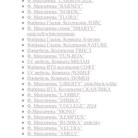
Ф.Мирлачева "CARBON-2024"
Ф. Мирлачева "BARNEY"
Ф. Мирлачева "NORDIC"
Ф. Мирлачева "FLORA"
Фабрика Глазов. Коллекция ЛОЙС
Ф. Мирлачева серия "SMARTY"
pink/soft/white/premium
Фабрика Глазов. Комната Аурелио
Фабрика Глазов. Коллекция NATURE
Ижмебель. Коллекция ТВИСТ
Ф. Мирлачева "FUN-BOX"
SV мебель. Комната МИЛАН
Фабрика BTS коллекция СОФТ
SV мебель. Комната ДЕНВЕР
Ижмебель. Комната ЛЮМЕН
Ф. Мирлачева "LIBERTY" pink/black/white
Фабрика BTS. Коллекция СКАНДИКА
Ф. Мирлачева "LAMBO"
Ф. Мирлачева "DIMIKA"
Ф. Мирлачева "COLLEGE" 2024
Ф.Мирлачева "MONO"
Ф. Мирлачева "KEMPTEN"
Ф. Мирлачева "RUMIKA" pink/sky
Ф. Мирлачева "VECTRA"
Ф. Мирлачева "AMELY"