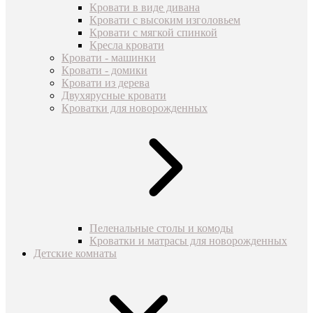
Кровати в виде дивана
Кровати с высоким изголовьем
Кровати с мягкой спинкой
Кресла кровати
Кровати - машинки
Кровати - домики
Кровати из дерева
Двухярусные кровати
Кроватки для новорожденных
Пеленальные столы и комоды
Кроватки и матрасы для новорожденных
Детские комнаты