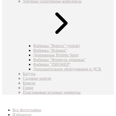
Уличные спортивные комплексы
Фабрика "Вереск" (veresk)
Фабрика "Romana"
Деревянные Perfetto Sport
Фабрика "Формула здоровья"
Фабрика "ПИОНЕР"
Дополнительное оборудование к ДСК
Батуты
Садовые качели
Качели
Горки
Пластиковые игровые элементы
Все фотографии
Избранное