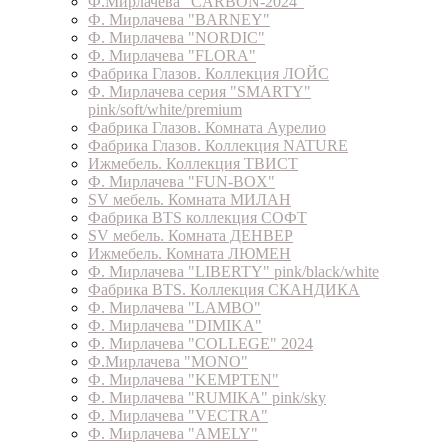
Ф.Мирлачева "CARBON-2024"
Ф. Мирлачева "BARNEY"
Ф. Мирлачева "NORDIC"
Ф. Мирлачева "FLORA"
Фабрика Глазов. Коллекция ЛОЙС
Ф. Мирлачева серия "SMARTY"
pink/soft/white/premium
Фабрика Глазов. Комната Аурелио
Фабрика Глазов. Коллекция NATURE
Ижмебель. Коллекция ТВИСТ
Ф. Мирлачева "FUN-BOX"
SV мебель. Комната МИЛАН
Фабрика BTS коллекция СОФТ
SV мебель. Комната ДЕНВЕР
Ижмебель. Комната ЛЮМЕН
Ф. Мирлачева "LIBERTY" pink/black/white
Фабрика BTS. Коллекция СКАНДИКА
Ф. Мирлачева "LAMBO"
Ф. Мирлачева "DIMIKA"
Ф. Мирлачева "COLLEGE" 2024
Ф.Мирлачева "MONO"
Ф. Мирлачева "KEMPTEN"
Ф. Мирлачева "RUMIKA" pink/sky
Ф. Мирлачева "VECTRA"
Ф. Мирлачева "AMELY"