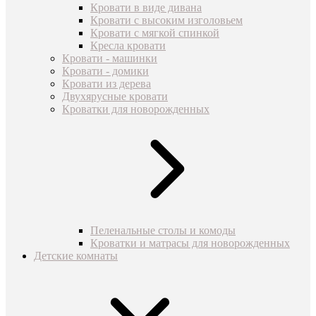
Кровати в виде дивана
Кровати с высоким изголовьем
Кровати с мягкой спинкой
Кресла кровати
Кровати - машинки
Кровати - домики
Кровати из дерева
Двухярусные кровати
Кроватки для новорожденных
Пеленальные столы и комоды
Кроватки и матрасы для новорожденных
Детские комнаты