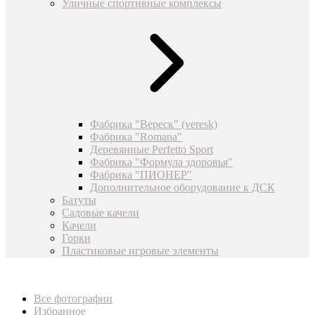
Уличные спортивные комплексы
Фабрика "Вереск" (veresk)
Фабрика "Romana"
Деревянные Perfetto Sport
Фабрика "Формула здоровья"
Фабрика "ПИОНЕР"
Дополнительное оборудование к ДСК
Батуты
Садовые качели
Качели
Горки
Пластиковые игровые элементы
Все фотографии
Избранное