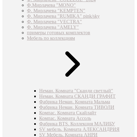
Ф.Мирлачева "MONO"
Ф. Мирлачева "KEMPTEN"
Ф. Мирлачева "RUMIKA" pink/sky
Ф. Мирлачева "VECTRA"
Ф. Мирлачева "AMELY"
примеры готовых комплектов
Мебель по коллекциям
Неман. Комната "Сканди светлый"
Неман. Комната СКАНДИ ГРАФИТ
Фабрика Неман. Комната Мальма
Фабрика Неман. Комната ТИВОЛИ
Компас. Комната Скайлайт
Компас. Комната Ассоль
Фабрика BTS. Коллекция МАЛИБУ
SV мебель. Комната АЛЕКСАНДРИЯ
SV Мебель. Комната АНРИ