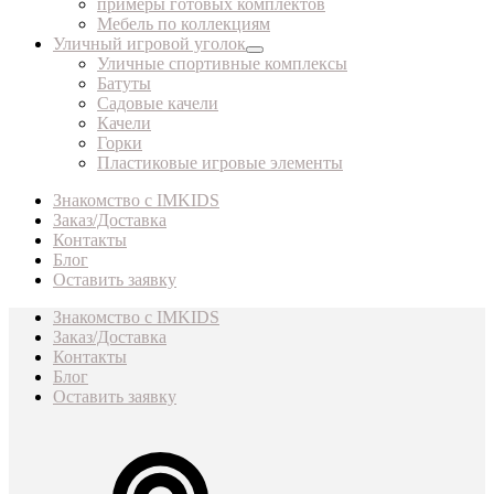
примеры готовых комплектов
Мебель по коллекциям
Уличный игровой уголок
Уличные спортивные комплексы
Батуты
Садовые качели
Качели
Горки
Пластиковые игровые элементы
Знакомство с IMKIDS
Заказ/Доставка
Контакты
Блог
Оставить заявку
Знакомство с IMKIDS
Заказ/Доставка
Контакты
Блог
Оставить заявку