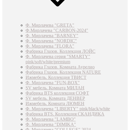
Ф. Мирлачева "GRETA"
Ф.Мирлачева "CARBON-2024"
Ф. Мирлачева "BARNEY"
Ф. Мирлачева "NORDIC"
Ф. Мирлачева "FLORA"
Фабрика Глазов. Коллекция ЛОЙС
Ф. Мирлачева серия "SMARTY"
pink/soft/white/premium
Фабрика Глазов. Комната Аурелио
Фабрика Глазов. Коллекция NATURE
Ижмебель. Коллекция ТВИСТ
Ф. Мирлачева "FUN-BOX"
SV мебель. Комната МИЛАН
Фабрика BTS коллекция СОФТ
SV мебель. Комната ДЕНВЕР
Ижмебель. Комната ЛЮМЕН
Ф. Мирлачева "LIBERTY" pink/black/white
Фабрика BTS. Коллекция СКАНДИКА
Ф. Мирлачева "LAMBO"
Ф. Мирлачева "DIMIKA"
Ф. Мирлачева "COLLEGE" 2024