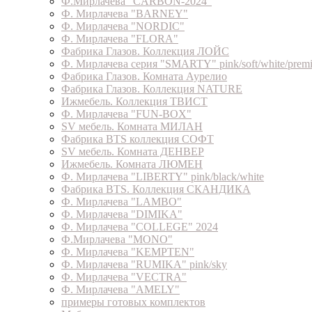
Ф.Мирлачева "CARBON-2024"
Ф. Мирлачева "BARNEY"
Ф. Мирлачева "NORDIC"
Ф. Мирлачева "FLORA"
Фабрика Глазов. Коллекция ЛОЙС
Ф. Мирлачева серия "SMARTY" pink/soft/white/prem
Фабрика Глазов. Комната Аурелио
Фабрика Глазов. Коллекция NATURE
Ижмебель. Коллекция ТВИСТ
Ф. Мирлачева "FUN-BOX"
SV мебель. Комната МИЛАН
Фабрика BTS коллекция СОФТ
SV мебель. Комната ДЕНВЕР
Ижмебель. Комната ЛЮМЕН
Ф. Мирлачева "LIBERTY" pink/black/white
Фабрика BTS. Коллекция СКАНДИКА
Ф. Мирлачева "LAMBO"
Ф. Мирлачева "DIMIKA"
Ф. Мирлачева "COLLEGE" 2024
Ф.Мирлачева "MONO"
Ф. Мирлачева "KEMPTEN"
Ф. Мирлачева "RUMIKA" pink/sky
Ф. Мирлачева "VECTRA"
Ф. Мирлачева "AMELY"
примеры готовых комплектов