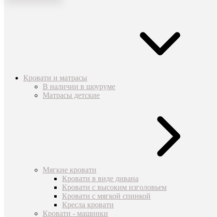
Кровати и матрасы
В наличии в шоуруме
Матрасы детские
Мягкие кровати
Кровати в виде дивана
Кровати с высоким изголовьем
Кровати с мягкой спинкой
Кресла кровати
Кровати - машинки