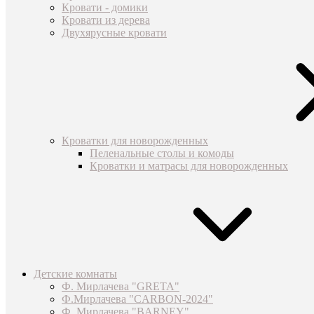
Кровати - домики
Кровати из дерева
Двухярусные кровати
Кроватки для новорожденных
Пеленальные столы и комоды
Кроватки и матрасы для новорожденных
Детские комнаты
Ф. Мирлачева "GRETA"
Ф.Мирлачева "CARBON-2024"
Ф. Мирлачева "BARNEY"