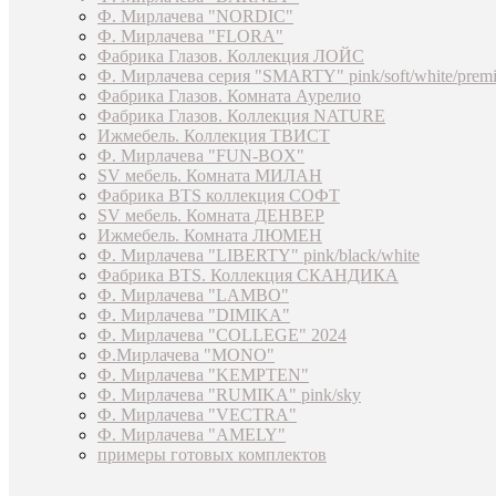
Ф. Мирлачева "NORDIC"
Ф. Мирлачева "FLORA"
Фабрика Глазов. Коллекция ЛОЙС
Ф. Мирлачева серия "SMARTY" pink/soft/white/prem
Фабрика Глазов. Комната Аурелио
Фабрика Глазов. Коллекция NATURE
Ижмебель. Коллекция ТВИСТ
Ф. Мирлачева "FUN-BOX"
SV мебель. Комната МИЛАН
Фабрика BTS коллекция СОФТ
SV мебель. Комната ДЕНВЕР
Ижмебель. Комната ЛЮМЕН
Ф. Мирлачева "LIBERTY" pink/black/white
Фабрика BTS. Коллекция СКАНДИКА
Ф. Мирлачева "LAMBO"
Ф. Мирлачева "DIMIKA"
Ф. Мирлачева "COLLEGE" 2024
Ф.Мирлачева "MONO"
Ф. Мирлачева "KEMPTEN"
Ф. Мирлачева "RUMIKA" pink/sky
Ф. Мирлачева "VECTRA"
Ф. Мирлачева "AMELY"
примеры готовых комплектов