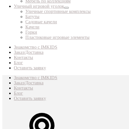
Мебель по коллекциям
Уличный игровой уголок
Уличные спортивные комплексы
Батуты
Садовые качели
Качели
Горки
Пластиковые игровые элементы
Знакомство с IMKIDS
Заказ/Доставка
Контакты
Блог
Оставить заявку
Знакомство с IMKIDS
Заказ/Доставка
Контакты
Блог
Оставить заявку