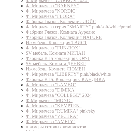
Ф.Мирлачева "CARBON-2024"
Ф. Мирлачева "BARNEY"
Ф. Мирлачева "NORDIC"
Ф. Мирлачева "FLORA"
Фабрика Глазов. Коллекция ЛОЙС
Ф. Мирлачева серия "SMARTY" pink/soft/white/prem
Фабрика Глазов. Комната Аурелио
Фабрика Глазов. Коллекция NATURE
Ижмебель. Коллекция ТВИСТ
Ф. Мирлачева "FUN-BOX"
SV мебель. Комната МИЛАН
Фабрика BTS коллекция СОФТ
SV мебель. Комната ДЕНВЕР
Ижмебель. Комната ЛЮМЕН
Ф. Мирлачева "LIBERTY" pink/black/white
Фабрика BTS. Коллекция СКАНДИКА
Ф. Мирлачева "LAMBO"
Ф. Мирлачева "DIMIKA"
Ф. Мирлачева "COLLEGE" 2024
Ф.Мирлачева "MONO"
Ф. Мирлачева "KEMPTEN"
Ф. Мирлачева "RUMIKA" pink/sky
Ф. Мирлачева "VECTRA"
Ф. Мирлачева "AMELY"
примеры готовых комплектов