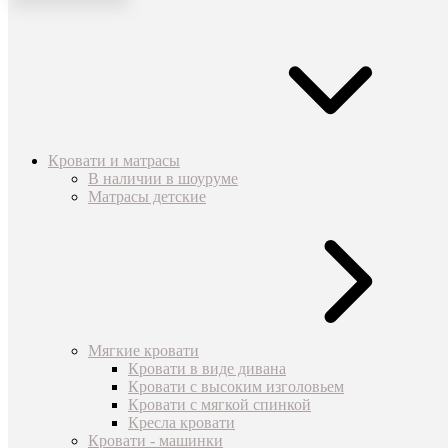
Кровати и матрасы
В наличии в шоуруме
Матрасы детские
Мягкие кровати
Кровати в виде дивана
Кровати с высоким изголовьем
Кровати с мягкой спинкой
Кресла кровати
Кровати - машинки