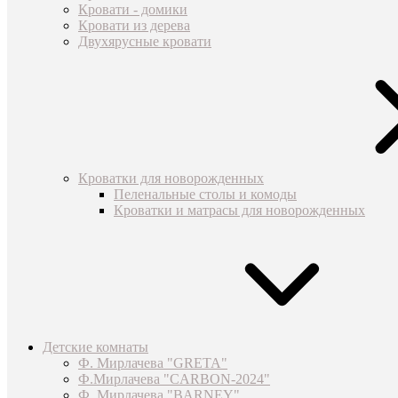
Кровати - домики
Кровати из дерева
Двухярусные кровати
Кроватки для новорожденных
Пеленальные столы и комоды
Кроватки и матрасы для новорожденных
Детские комнаты
Ф. Мирлачева "GRETA"
Ф.Мирлачева "CARBON-2024"
Ф. Мирлачева "BARNEY"