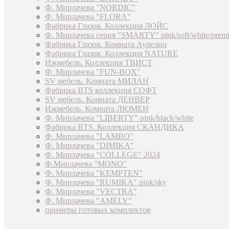
Ф. Мирлачева "NORDIC"
Ф. Мирлачева "FLORA"
Фабрика Глазов. Коллекция ЛОЙС
Ф. Мирлачева серия "SMARTY" pink/soft/white/prem
Фабрика Глазов. Комната Аурелио
Фабрика Глазов. Коллекция NATURE
Ижмебель. Коллекция ТВИСТ
Ф. Мирлачева "FUN-BOX"
SV мебель. Комната МИЛАН
Фабрика BTS коллекция СОФТ
SV мебель. Комната ДЕНВЕР
Ижмебель. Комната ЛЮМЕН
Ф. Мирлачева "LIBERTY" pink/black/white
Фабрика BTS. Коллекция СКАНДИКА
Ф. Мирлачева "LAMBO"
Ф. Мирлачева "DIMIKA"
Ф. Мирлачева "COLLEGE" 2024
Ф.Мирлачева "MONO"
Ф. Мирлачева "KEMPTEN"
Ф. Мирлачева "RUMIKA" pink/sky
Ф. Мирлачева "VECTRA"
Ф. Мирлачева "AMELY"
примеры готовых комплектов